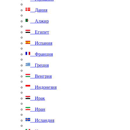
Дания
Алжир
Египет
Испания
Франция
Греция
Венгрия
Индонезия
Ирак
Иран
Исландия