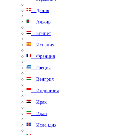
Дания
Алжир
Египет
Испания
Франция
Греция
Венгрия
Индонезия
Ирак
Иран
Исландия