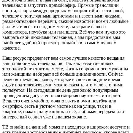
телеканал и запустить прямой эфир. Прямые трансляции
спорта, эфиры международных мероприятий и фестивалей,
телешоу с популярными артистами и известными людьми,
развлекательные передачи, свежие новости и всеми любимые
фильмы и всё это в одном месте, на экране вашего
компьютера, ноутбука или планшета. Всё что вам нужно это
выбрать свой любимый телеканал, а мы предоставим вам
наиболее удобный просмотр онлайн тв в самом лучшем
качестве.
Наш ресурс предлагает вам самое лучшее качество вещания
ваших любимых телеканалов. Так как развитие новых
технологий не стоит на месте, жизнь современного мужчины
или женщины набирает всё больше динамичности. Сейчас
редко встречаешь людей, которые в своё свободное время
сидят под телевизорами, можно сказать, что мало кто ними
пользуется. На сегодняшний день довольно популярным
проведением досуга есть «всемирная паутина» - интернет.
Ведь это очень удобно, можно взять в руки ноутбук или
смартфон, сесть в уютном месте как на улице, так и в
квартире, нажать пару кнопок и всё, любимая передача или
интересный сериал уже на вашем экране.
ТВ онлайн на данный момент находится в широком доступе и
есть крайне востребованным интернет-ресурсом, скорее всего,