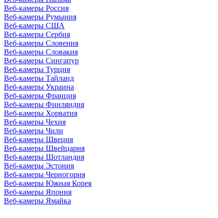
Веб-камеры Россия
Веб-камеры Румыния
Веб-камеры США
Веб-камеры Сербия
Веб-камеры Словения
Веб-камеры Словакия
Веб-камеры Сингапур
Веб-камеры Турция
Веб-камеры Тайланд
Веб-камеры Украина
Веб-камеры Франция
Веб-камеры Финляндия
Веб-камеры Хорватия
Веб-камеры Чехия
Веб-камеры Чили
Веб-камеры Швеция
Веб-камеры Швейцария
Веб-камеры Шотландия
Веб-камеры Эстония
Веб-камеры Черногория
Веб-камеры Южная Корея
Веб-камеры Япония
Веб-камеры Ямайка