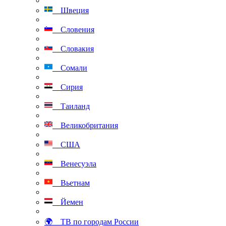
Швеция
Словения
Словакия
Сомали
Сирия
Таиланд
Великобритания
США
Венесуэла
Вьетнам
Йемен
🌍 ТВ по городам России