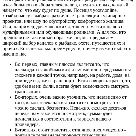
из-за большого выбора телеканалов, среди которых, каждый
найдёт то, что ему будет по душе. Посещая yootv.online,
хозяйки могут выбрать различные трансляции кулинарных
проектов, или шоу по обустройству комфортного жилища.
Или, например, для маленьких деток есть масса каналов с
мультфильмами или обучающими роликами. А для тех, кто
предпочитает активный образ жизни, мы предлагаем
широкий выбор каналов о рыбалке, охоте, путешествиях и
прочих. Есть несколько преимуществ, почему нужно выбрать
именно нас:
Во-первых, главным плюсом является то, что
наслаждаться любимыми фильмами или передачами вы
сможете в каждой точке, например, на работе, дома, на
природе и даже в транспорте. Если говорить кратко, то,
где бы вы ни были, всегда будет возможность смотреть
трансляцию.
Во-вторых, очень важно уточнить, что независимо от
того, какой телеканал вы захотите посмотреть, это
можно сделать бесплатно. Неважно, сколько десятков
передач вам захочется посмотреть, сумма будет
начисляться в соответствии к тарифам вашего
провайдера.
В-третьих, стоит отметить, отличное преимущество -
почти все телеканалы проводят трансляции