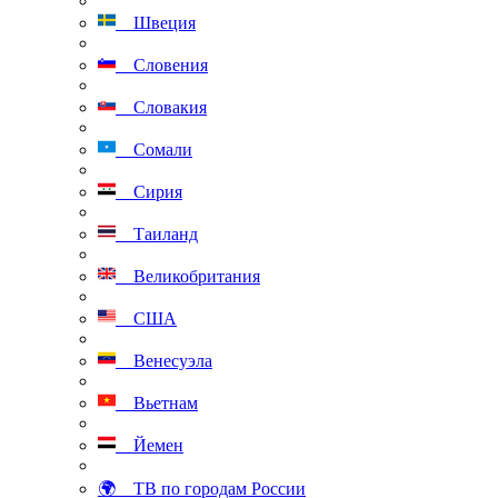
Швеция
Словения
Словакия
Сомали
Сирия
Таиланд
Великобритания
США
Венесуэла
Вьетнам
Йемен
🌍 ТВ по городам России