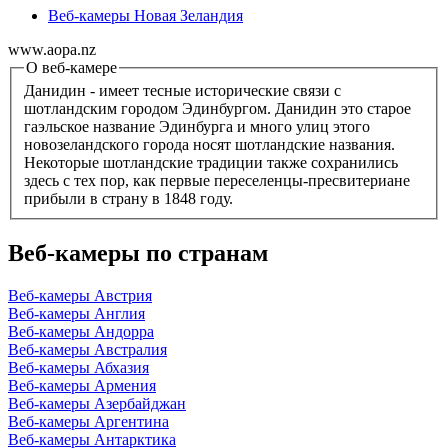
Веб-камеры Новая Зеландия
www.aopa.nz
О веб-камере
Данидин - имеет тесные исторические связи с
шотландским городом Эдинбургом. Данидин это старое
гаэльское название Эдинбурга и много улиц этого
новозеландского города носят шотландские названия.
Некоторые шотландские традиции также сохранились
здесь с тех пор, как первые переселенцы-пресвитериане
прибыли в страну в 1848 году.
Веб-камеры по странам
Веб-камеры Австрия
Веб-камеры Англия
Веб-камеры Андорра
Веб-камеры Австралия
Веб-камеры Абхазия
Веб-камеры Армения
Веб-камеры Азербайджан
Веб-камеры Аргентина
Веб-камеры Антарктика