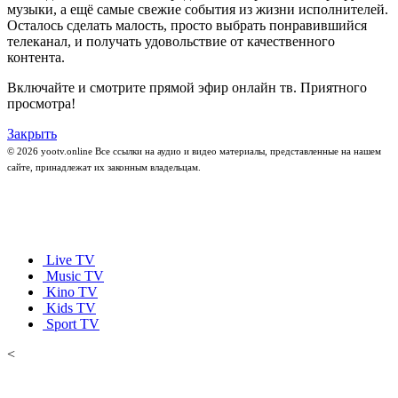
музыки, а ещё самые свежие события из жизни исполнителей.
Осталось сделать малость, просто выбрать понравившийся
телеканал, и получать удовольствие от качественного
контента.
Включайте и смотрите прямой эфир онлайн тв. Приятного
просмотра!
Закрыть
© 2026 yootv.online Все ссылки на аудио и видео материалы, представленные на нашем
сайте, принадлежат их законным владельцам.
Live TV
Music TV
Kino TV
Kids TV
Sport TV
<