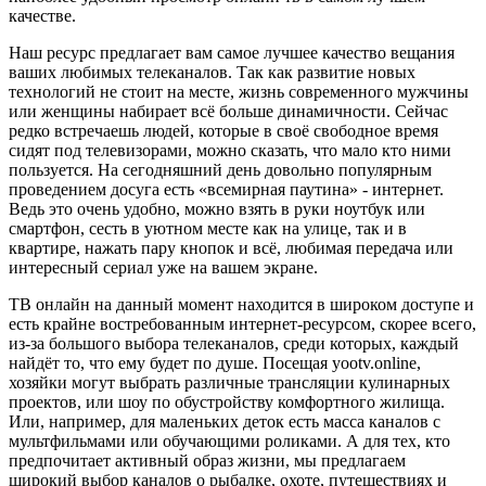
качестве.
Наш ресурс предлагает вам самое лучшее качество вещания
ваших любимых телеканалов. Так как развитие новых
технологий не стоит на месте, жизнь современного мужчины
или женщины набирает всё больше динамичности. Сейчас
редко встречаешь людей, которые в своё свободное время
сидят под телевизорами, можно сказать, что мало кто ними
пользуется. На сегодняшний день довольно популярным
проведением досуга есть «всемирная паутина» - интернет.
Ведь это очень удобно, можно взять в руки ноутбук или
смартфон, сесть в уютном месте как на улице, так и в
квартире, нажать пару кнопок и всё, любимая передача или
интересный сериал уже на вашем экране.
ТВ онлайн на данный момент находится в широком доступе и
есть крайне востребованным интернет-ресурсом, скорее всего,
из-за большого выбора телеканалов, среди которых, каждый
найдёт то, что ему будет по душе. Посещая yootv.online,
хозяйки могут выбрать различные трансляции кулинарных
проектов, или шоу по обустройству комфортного жилища.
Или, например, для маленьких деток есть масса каналов с
мультфильмами или обучающими роликами. А для тех, кто
предпочитает активный образ жизни, мы предлагаем
широкий выбор каналов о рыбалке, охоте, путешествиях и