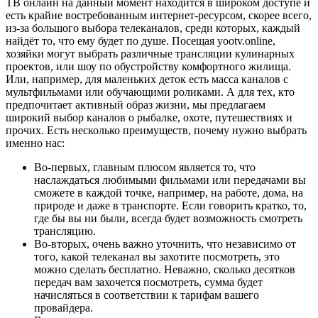
ТВ онлайн на данный момент находится в широком доступе и
есть крайне востребованным интернет-ресурсом, скорее всего,
из-за большого выбора телеканалов, среди которых, каждый
найдёт то, что ему будет по душе. Посещая yootv.online,
хозяйки могут выбрать различные трансляции кулинарных
проектов, или шоу по обустройству комфортного жилища.
Или, например, для маленьких деток есть масса каналов с
мультфильмами или обучающими роликами. А для тех, кто
предпочитает активный образ жизни, мы предлагаем
широкий выбор каналов о рыбалке, охоте, путешествиях и
прочих. Есть несколько преимуществ, почему нужно выбрать
именно нас:
Во-первых, главным плюсом является то, что
наслаждаться любимыми фильмами или передачами вы
сможете в каждой точке, например, на работе, дома, на
природе и даже в транспорте. Если говорить кратко, то,
где бы вы ни были, всегда будет возможность смотреть
трансляцию.
Во-вторых, очень важно уточнить, что независимо от
того, какой телеканал вы захотите посмотреть, это
можно сделать бесплатно. Неважно, сколько десятков
передач вам захочется посмотреть, сумма будет
начисляться в соответствии к тарифам вашего
провайдера.