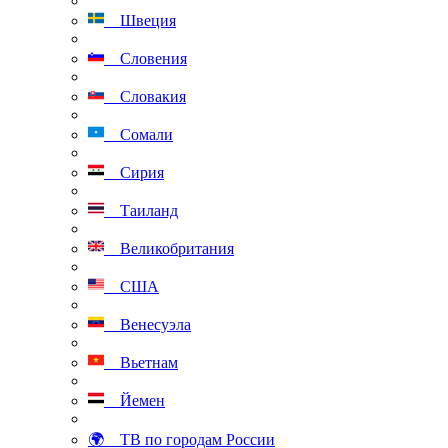
Швеция
Словения
Словакия
Сомали
Сирия
Таиланд
Великобритания
США
Венесуэла
Вьетнам
Йемен
🌍 ТВ по городам России