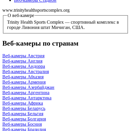
Веб-камеры Стадион
www.trinityhealthsportscomplex.org
О веб-камере
Trinity Health Sports Complex — спортивный комплекс в
городе Ливония штат Мичиган, США.
Веб-камеры по странам
Веб-камеры Австрия
Веб-камеры Англия
Веб-камеры Андорра
Веб-камеры Австралия
Веб-камеры Абхазия
Веб-камеры Армения
Веб-камеры Азербайджан
Веб-камеры Аргентина
Веб-камеры Антарктика
Веб-камеры Африка
Веб-камеры Беларусь
Веб-камеры Бельгия
Веб-камеры Болгария
Веб-камеры Босния
Веб-камеры Бразилия