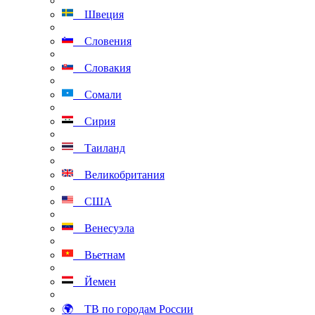
Швеция
Словения
Словакия
Сомали
Сирия
Таиланд
Великобритания
США
Венесуэла
Вьетнам
Йемен
🌍 ТВ по городам России