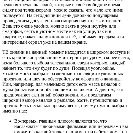
редко встречаешь людей, которые в своё свободное время
сидят под телевизорами, можно сказать, что мало кто ними
пользуется. На сегодняшний день довольно популярным
проведением досуга есть «всемирная паутина» - интернет.
Ведь это очень удобно, можно взять в руки ноутбук или
смартфон, сесть в уютном месте как на улице, так и в
квартире, нажать пару кнопок и всё, любимая передача или
интересный сериал уже на вашем экране.
ТВ онлайн на данный момент находится в широком доступе и
есть крайне востребованным интернет-ресурсом, скорее всего,
из-за большого выбора телеканалов, среди которых, каждый
найдёт то, что ему будет по душе. Посещая yootv.online,
хозяйки могут выбрать различные трансляции кулинарных
проектов, или шоу по обустройству комфортного жилища.
Или, например, для маленьких деток есть масса каналов с
мультфильмами или обучающими роликами. А для тех, кто
предпочитает активный образ жизни, мы предлагаем
широкий выбор каналов о рыбалке, охоте, путешествиях и
прочих. Есть несколько преимуществ, почему нужно выбрать
именно нас:
Во-первых, главным плюсом является то, что
наслаждаться любимыми фильмами или передачами вы
сможете в каждой точке, например, на работе, дома, на