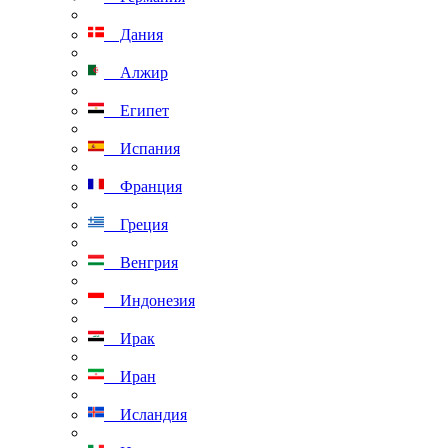
Дания
Алжир
Египет
Испания
Франция
Греция
Венгрия
Индонезия
Ирак
Иран
Исландия