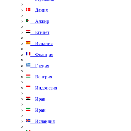
Дания
Алжир
Египет
Испания
Франция
Греция
Венгрия
Индонезия
Ирак
Иран
Исландия