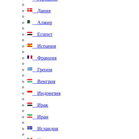
Дания
Алжир
Египет
Испания
Франция
Греция
Венгрия
Индонезия
Ирак
Иран
Исландия