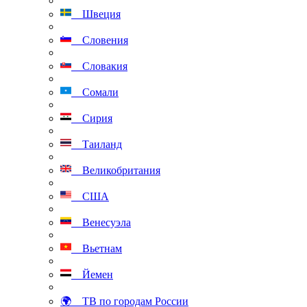
Швеция
Словения
Словакия
Сомали
Сирия
Таиланд
Великобритания
США
Венесуэла
Вьетнам
Йемен
🌍 ТВ по городам России