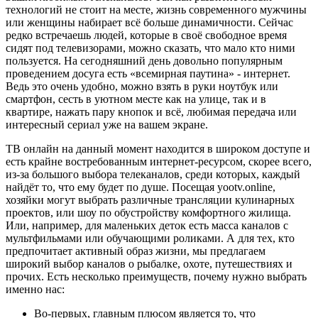
технологий не стоит на месте, жизнь современного мужчины
или женщины набирает всё больше динамичности. Сейчас
редко встречаешь людей, которые в своё свободное время
сидят под телевизорами, можно сказать, что мало кто ними
пользуется. На сегодняшний день довольно популярным
проведением досуга есть «всемирная паутина» - интернет.
Ведь это очень удобно, можно взять в руки ноутбук или
смартфон, сесть в уютном месте как на улице, так и в
квартире, нажать пару кнопок и всё, любимая передача или
интересный сериал уже на вашем экране.
ТВ онлайн на данный момент находится в широком доступе и
есть крайне востребованным интернет-ресурсом, скорее всего,
из-за большого выбора телеканалов, среди которых, каждый
найдёт то, что ему будет по душе. Посещая yootv.online,
хозяйки могут выбрать различные трансляции кулинарных
проектов, или шоу по обустройству комфортного жилища.
Или, например, для маленьких деток есть масса каналов с
мультфильмами или обучающими роликами. А для тех, кто
предпочитает активный образ жизни, мы предлагаем
широкий выбор каналов о рыбалке, охоте, путешествиях и
прочих. Есть несколько преимуществ, почему нужно выбрать
именно нас:
Во-первых, главным плюсом является то, что