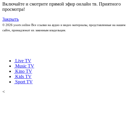
Включайте и смотрите прямой эфир онлайн тв. Приятного
просмотра!
Закрыть
© 2026 yootv.online Все ссылки на аудио и видео материалы, представленные на нашем
сайте, принадлежат их законным владельцам.
Live TV
Music TV
Kino TV
Kids TV
Sport TV
<