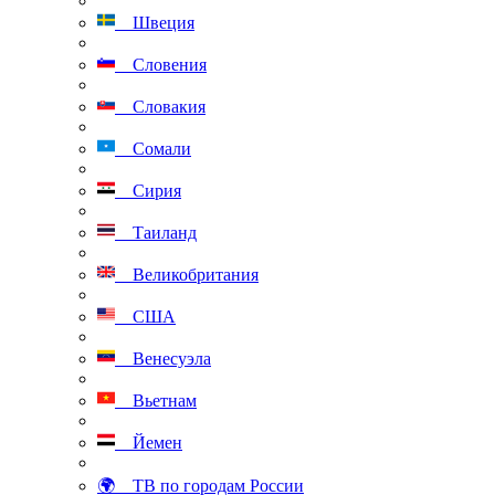
Швеция
Словения
Словакия
Сомали
Сирия
Таиланд
Великобритания
США
Венесуэла
Вьетнам
Йемен
🌍 ТВ по городам России