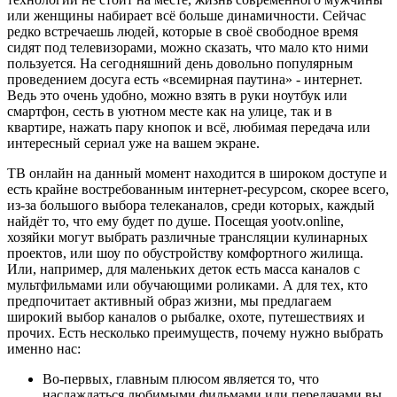
или женщины набирает всё больше динамичности. Сейчас
редко встречаешь людей, которые в своё свободное время
сидят под телевизорами, можно сказать, что мало кто ними
пользуется. На сегодняшний день довольно популярным
проведением досуга есть «всемирная паутина» - интернет.
Ведь это очень удобно, можно взять в руки ноутбук или
смартфон, сесть в уютном месте как на улице, так и в
квартире, нажать пару кнопок и всё, любимая передача или
интересный сериал уже на вашем экране.
ТВ онлайн на данный момент находится в широком доступе и
есть крайне востребованным интернет-ресурсом, скорее всего,
из-за большого выбора телеканалов, среди которых, каждый
найдёт то, что ему будет по душе. Посещая yootv.online,
хозяйки могут выбрать различные трансляции кулинарных
проектов, или шоу по обустройству комфортного жилища.
Или, например, для маленьких деток есть масса каналов с
мультфильмами или обучающими роликами. А для тех, кто
предпочитает активный образ жизни, мы предлагаем
широкий выбор каналов о рыбалке, охоте, путешествиях и
прочих. Есть несколько преимуществ, почему нужно выбрать
именно нас:
Во-первых, главным плюсом является то, что
наслаждаться любимыми фильмами или передачами вы