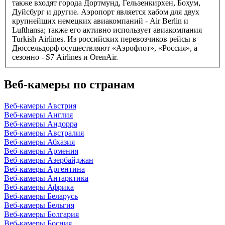
также входят города Дортмунд, Гельзенкирхен, Бохум,
Дуйсбург и другие. Аэропорт является хабом для двух
крупнейших немецких авиакомпаний - Air Berlin и
Lufthansa; также его активно использует авиакомпания
Turkish Airlines. Из российских перевозчиков рейсы в
Дюссельдорф осуществляют «Аэрофлот», «Россия», а
сезонно - S7 Airlines и OrenAir.
Веб-камеры по странам
Веб-камеры Австрия
Веб-камеры Англия
Веб-камеры Андорра
Веб-камеры Австралия
Веб-камеры Абхазия
Веб-камеры Армения
Веб-камеры Азербайджан
Веб-камеры Аргентина
Веб-камеры Антарктика
Веб-камеры Африка
Веб-камеры Беларусь
Веб-камеры Бельгия
Веб-камеры Болгария
Веб-камеры Босния