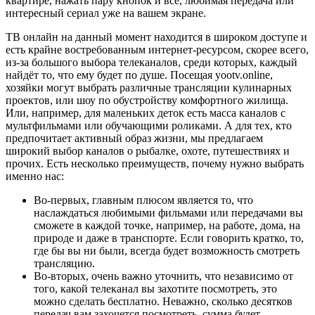
квартире, нажать пару кнопок и всё, любимая передача или
интересный сериал уже на вашем экране.
ТВ онлайн на данный момент находится в широком доступе и
есть крайне востребованным интернет-ресурсом, скорее всего,
из-за большого выбора телеканалов, среди которых, каждый
найдёт то, что ему будет по душе. Посещая yootv.online,
хозяйки могут выбрать различные трансляции кулинарных
проектов, или шоу по обустройству комфортного жилища.
Или, например, для маленьких деток есть масса каналов с
мультфильмами или обучающими роликами. А для тех, кто
предпочитает активный образ жизни, мы предлагаем
широкий выбор каналов о рыбалке, охоте, путешествиях и
прочих. Есть несколько преимуществ, почему нужно выбрать
именно нас:
Во-первых, главным плюсом является то, что
наслаждаться любимыми фильмами или передачами вы
сможете в каждой точке, например, на работе, дома, на
природе и даже в транспорте. Если говорить кратко, то,
где бы вы ни были, всегда будет возможность смотреть
трансляцию.
Во-вторых, очень важно уточнить, что независимо от
того, какой телеканал вы захотите посмотреть, это
можно сделать бесплатно. Неважно, сколько десятков
передач вам захочется посмотреть, сумма будет