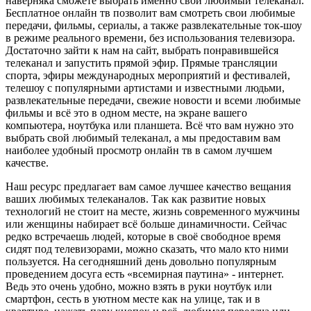
наверняка сможете выбрать именно свой любимый телеканал.
Бесплатное онлайн тв позволит вам смотреть свои любимые
передачи, фильмы, сериалы, а также развлекательные ток-шоу
в режиме реального времени, без использования телевизора.
Достаточно зайти к нам на сайт, выбрать понравившейся
телеканал и запустить прямой эфир. Прямые трансляции
спорта, эфиры международных мероприятий и фестивалей,
телешоу с популярными артистами и известными людьми,
развлекательные передачи, свежие новости и всеми любимые
фильмы и всё это в одном месте, на экране вашего
компьютера, ноутбука или планшета. Всё что вам нужно это
выбрать свой любимый телеканал, а мы предоставим вам
наиболее удобный просмотр онлайн тв в самом лучшем
качестве.
Наш ресурс предлагает вам самое лучшее качество вещания
ваших любимых телеканалов. Так как развитие новых
технологий не стоит на месте, жизнь современного мужчины
или женщины набирает всё больше динамичности. Сейчас
редко встречаешь людей, которые в своё свободное время
сидят под телевизорами, можно сказать, что мало кто ними
пользуется. На сегодняшний день довольно популярным
проведением досуга есть «всемирная паутина» - интернет.
Ведь это очень удобно, можно взять в руки ноутбук или
смартфон, сесть в уютном месте как на улице, так и в