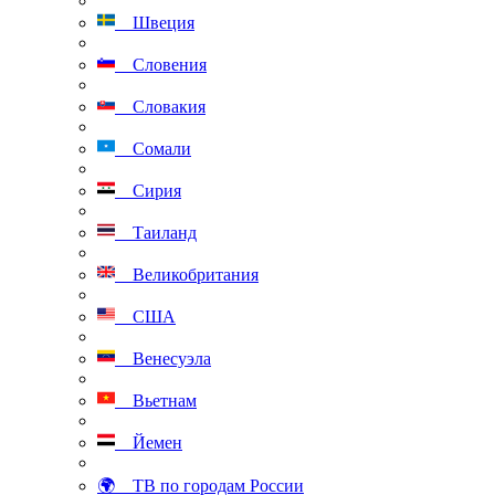
Швеция
Словения
Словакия
Сомали
Сирия
Таиланд
Великобритания
США
Венесуэла
Вьетнам
Йемен
🌍 ТВ по городам России