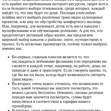
есть крайне востребованным интернет-ресурсом, скорее всего,
из-за большого выбора телеканалов, среди которых, каждый
найдёт то, что ему будет по душе. Посещая yootv.online,
хозяйки могут выбрать различные трансляции кулинарных
проектов, или шоу по обустройству комфортного жилища.
Или, например, для маленьких деток есть масса каналов с
мультфильмами или обучающими роликами. А для тех, кто
предпочитает активный образ жизни, мы предлагаем
широкий выбор каналов о рыбалке, охоте, путешествиях и
прочих. Есть несколько преимуществ, почему нужно выбрать
именно нас:
Во-первых, главным плюсом является то, что
наслаждаться любимыми фильмами или передачами вы
сможете в каждой точке, например, на работе, дома, на
природе и даже в транспорте. Если говорить кратко, то,
где бы вы ни были, всегда будет возможность смотреть
трансляцию.
Во-вторых, очень важно уточнить, что независимо от
того, какой телеканал вы захотите посмотреть, это
можно сделать бесплатно. Неважно, сколько десятков
передач вам захочется посмотреть, сумма будет
начисляться в соответствии к тарифам вашего
провайдера.
В-третьих, стоит отметить, отличное преимущество -