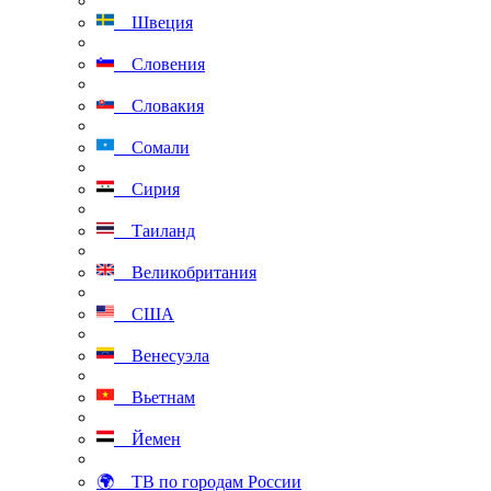
Швеция
Словения
Словакия
Сомали
Сирия
Таиланд
Великобритания
США
Венесуэла
Вьетнам
Йемен
🌍 ТВ по городам России