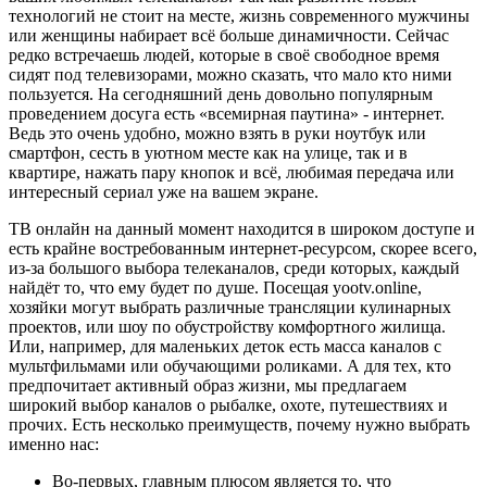
технологий не стоит на месте, жизнь современного мужчины
или женщины набирает всё больше динамичности. Сейчас
редко встречаешь людей, которые в своё свободное время
сидят под телевизорами, можно сказать, что мало кто ними
пользуется. На сегодняшний день довольно популярным
проведением досуга есть «всемирная паутина» - интернет.
Ведь это очень удобно, можно взять в руки ноутбук или
смартфон, сесть в уютном месте как на улице, так и в
квартире, нажать пару кнопок и всё, любимая передача или
интересный сериал уже на вашем экране.
ТВ онлайн на данный момент находится в широком доступе и
есть крайне востребованным интернет-ресурсом, скорее всего,
из-за большого выбора телеканалов, среди которых, каждый
найдёт то, что ему будет по душе. Посещая yootv.online,
хозяйки могут выбрать различные трансляции кулинарных
проектов, или шоу по обустройству комфортного жилища.
Или, например, для маленьких деток есть масса каналов с
мультфильмами или обучающими роликами. А для тех, кто
предпочитает активный образ жизни, мы предлагаем
широкий выбор каналов о рыбалке, охоте, путешествиях и
прочих. Есть несколько преимуществ, почему нужно выбрать
именно нас:
Во-первых, главным плюсом является то, что