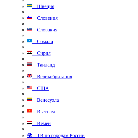
Швеция
Словения
Словакия
Сомали
Сирия
Таиланд
Великобритания
США
Венесуэла
Вьетнам
Йемен
🌍 ТВ по городам России