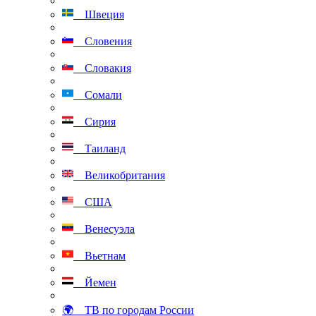
Швеция
Словения
Словакия
Сомали
Сирия
Таиланд
Великобритания
США
Венесуэла
Вьетнам
Йемен
🌍 ТВ по городам России