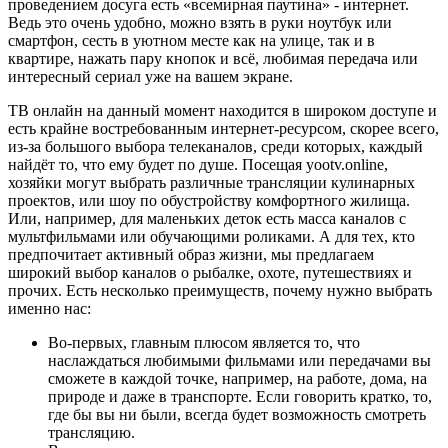
проведением досуга есть «всемирная паутина» - интернет.
Ведь это очень удобно, можно взять в руки ноутбук или
смартфон, сесть в уютном месте как на улице, так и в
квартире, нажать пару кнопок и всё, любимая передача или
интересный сериал уже на вашем экране.
ТВ онлайн на данный момент находится в широком доступе и
есть крайне востребованным интернет-ресурсом, скорее всего,
из-за большого выбора телеканалов, среди которых, каждый
найдёт то, что ему будет по душе. Посещая yootv.online,
хозяйки могут выбрать различные трансляции кулинарных
проектов, или шоу по обустройству комфортного жилища.
Или, например, для маленьких деток есть масса каналов с
мультфильмами или обучающими роликами. А для тех, кто
предпочитает активный образ жизни, мы предлагаем
широкий выбор каналов о рыбалке, охоте, путешествиях и
прочих. Есть несколько преимуществ, почему нужно выбрать
именно нас:
Во-первых, главным плюсом является то, что
наслаждаться любимыми фильмами или передачами вы
сможете в каждой точке, например, на работе, дома, на
природе и даже в транспорте. Если говорить кратко, то,
где бы вы ни были, всегда будет возможность смотреть
трансляцию.