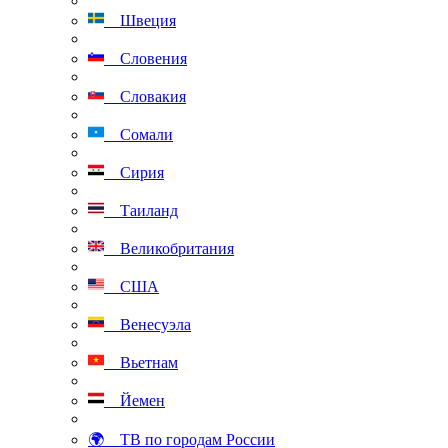
Швеция
Словения
Словакия
Сомали
Сирия
Таиланд
Великобритания
США
Венесуэла
Вьетнам
Йемен
🌍 ТВ по городам России