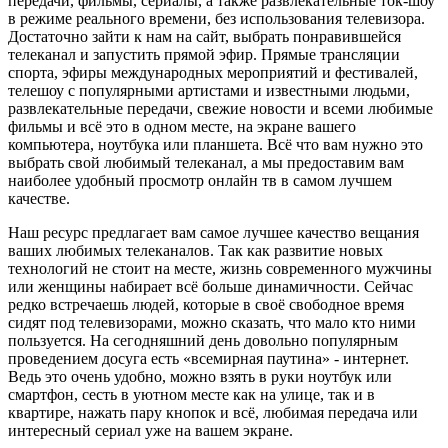
передачи, фильмы, сериалы, а также развлекательные ток-шоу
в режиме реального времени, без использования телевизора.
Достаточно зайти к нам на сайт, выбрать понравившейся
телеканал и запустить прямой эфир. Прямые трансляции
спорта, эфиры международных мероприятий и фестивалей,
телешоу с популярными артистами и известными людьми,
развлекательные передачи, свежие новости и всеми любимые
фильмы и всё это в одном месте, на экране вашего
компьютера, ноутбука или планшета. Всё что вам нужно это
выбрать свой любимый телеканал, а мы предоставим вам
наиболее удобный просмотр онлайн тв в самом лучшем
качестве.
Наш ресурс предлагает вам самое лучшее качество вещания
ваших любимых телеканалов. Так как развитие новых
технологий не стоит на месте, жизнь современного мужчины
или женщины набирает всё больше динамичности. Сейчас
редко встречаешь людей, которые в своё свободное время
сидят под телевизорами, можно сказать, что мало кто ними
пользуется. На сегодняшний день довольно популярным
проведением досуга есть «всемирная паутина» - интернет.
Ведь это очень удобно, можно взять в руки ноутбук или
смартфон, сесть в уютном месте как на улице, так и в
квартире, нажать пару кнопок и всё, любимая передача или
интересный сериал уже на вашем экране.