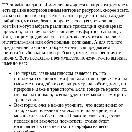
ТВ онлайн на данный момент находится в широком доступе и
есть крайне востребованным интернет-ресурсом, скорее всего,
из-за большого выбора телеканалов, среди которых, каждый
найдёт то, что ему будет по душе. Посещая yootv.online,
хозяйки могут выбрать различные трансляции кулинарных
проектов, или шоу по обустройству комфортного жилища.
Или, например, для маленьких деток есть масса каналов с
мультфильмами или обучающими роликами. А для тех, кто
предпочитает активный образ жизни, мы предлагаем
широкий выбор каналов о рыбалке, охоте, путешествиях и
прочих. Есть несколько преимуществ, почему нужно выбрать
именно нас:
Во-первых, главным плюсом является то, что
наслаждаться любимыми фильмами или передачами вы
сможете в каждой точке, например, на работе, дома, на
природе и даже в транспорте. Если говорить кратко, то,
где бы вы ни были, всегда будет возможность смотреть
трансляцию.
Во-вторых, очень важно уточнить, что независимо от
того, какой телеканал вы захотите посмотреть, это
можно сделать бесплатно. Неважно, сколько десятков
передач вам захочется посмотреть, сумма будет
начисляться в соответствии к тарифам вашего
провайдера.