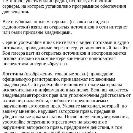
ТВ и прослушать онлайн радио, используя сторонние
серверы, на которых установлено программное обеспечения
для вещания.
Все опубликованные материалы (ссылки на видео и
аудиопотоки) взяты из открытых источников в сети интернет
или были присланы владельцами.
Сервис yootv.online никак не связан с видео-потоками и аудио-
потоками, проходящими через плеер, установленный на сайте.
Код плеера взят из открытых источников и воспроизводится
исключительно на компьютере конечного пользователя
посредством интернет-браузера.
Логотипы (изображения, товарные знаки) прошедшие
официальную регистрацию, принадлежат их законным
владельцам. Сайт yootv.online использует такие материалы
исключительно в информационных целях. Если вы являетесь
владельцем авторских прав или уполномочены действовать от
их имени, пожалуйста, сообщите о предполагаемых
нарушениях авторских прав. Укажите материал, который, по
вашему мнению, нарушает авторские права, предъявив
убедительные доказательства. После получения уведомления,
yootv.online оперативно отреагирует на заявления о
нарушении авторского права, предпримем действия, в том
числе удалим оспариваемый материал с сайта.