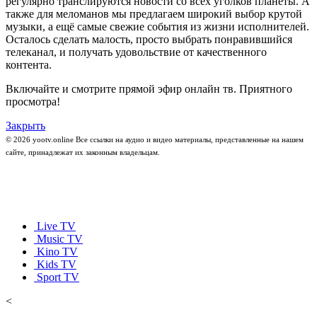
регулярно транслируются новости со всех уголков планеты. А
также для меломанов мы предлагаем широкий выбор крутой
музыки, а ещё самые свежие события из жизни исполнителей.
Осталось сделать малость, просто выбрать понравившийся
телеканал, и получать удовольствие от качественного
контента.
Включайте и смотрите прямой эфир онлайн тв. Приятного
просмотра!
Закрыть
© 2026 yootv.online Все ссылки на аудио и видео материалы, представленные на нашем
сайте, принадлежат их законным владельцам.
Live TV
Music TV
Kino TV
Kids TV
Sport TV
<