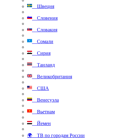
Швеция
Словения
Словакия
Сомали
Сирия
Таиланд
Великобритания
США
Венесуэла
Вьетнам
Йемен
🌍 ТВ по городам России