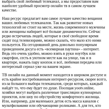
выбрать свой любимый телеканал, а мы предоставим вам
наиболее удобный просмотр онлайн тв в самом лучшем
качестве.
Наш ресурс предлагает вам самое лучшее качество вещания
ваших любимых телеканалов. Так как развитие новых
технологий не стоит на месте, жизнь современного мужчины
или женщины набирает всё больше динамичности. Сейчас
редко встречаешь людей, которые в своё свободное время
сидят под телевизорами, можно сказать, что мало кто ними
пользуется. На сегодняшний день довольно популярным
проведением досуга есть «всемирная паутина» - интернет.
Ведь это очень удобно, можно взять в руки ноутбук или
смартфон, сесть в уютном месте как на улице, так и в
квартире, нажать пару кнопок и всё, любимая передача или
интересный сериал уже на вашем экране.
ТВ онлайн на данный момент находится в широком доступе и
есть крайне востребованным интернет-ресурсом, скорее всего,
из-за большого выбора телеканалов, среди которых, каждый
найдёт то, что ему будет по душе. Посещая yootv.online,
хозяйки могут выбрать различные трансляции кулинарных
проектов, или шоу по обустройству комфортного жилища.
Или, например, для маленьких деток есть масса каналов с
мультфильмами или обучающими роликами. А для тех, кто