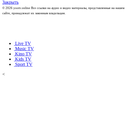
Закрыть
© 2026 yootv.online Все ссылки на аудио и видео материалы, представленные на нашем
сайте, принадлежат их законным владельцам.
Live TV
Music TV
Kino TV
Kids TV
Sport TV
<