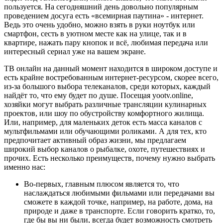
пользуется. На сегодняшний день довольно популярным
проведением досуга есть «всемирная паутина» - интернет.
Ведь это очень удобно, можно взять в руки ноутбук или
смартфон, сесть в уютном месте как на улице, так и в
квартире, нажать пару кнопок и всё, любимая передача или
интересный сериал уже на вашем экране.
ТВ онлайн на данный момент находится в широком доступе и
есть крайне востребованным интернет-ресурсом, скорее всего,
из-за большого выбора телеканалов, среди которых, каждый
найдёт то, что ему будет по душе. Посещая yootv.online,
хозяйки могут выбрать различные трансляции кулинарных
проектов, или шоу по обустройству комфортного жилища.
Или, например, для маленьких деток есть масса каналов с
мультфильмами или обучающими роликами. А для тех, кто
предпочитает активный образ жизни, мы предлагаем
широкий выбор каналов о рыбалке, охоте, путешествиях и
прочих. Есть несколько преимуществ, почему нужно выбрать
именно нас:
Во-первых, главным плюсом является то, что
наслаждаться любимыми фильмами или передачами вы
сможете в каждой точке, например, на работе, дома, на
природе и даже в транспорте. Если говорить кратко, то,
где бы вы ни были, всегда будет возможность смотреть