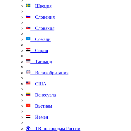
Швеция
Словения
Словакия
Сомали
Сирия
Таиланд
Великобритания
США
Венесуэла
Вьетнам
Йемен
🌍 ТВ по городам России