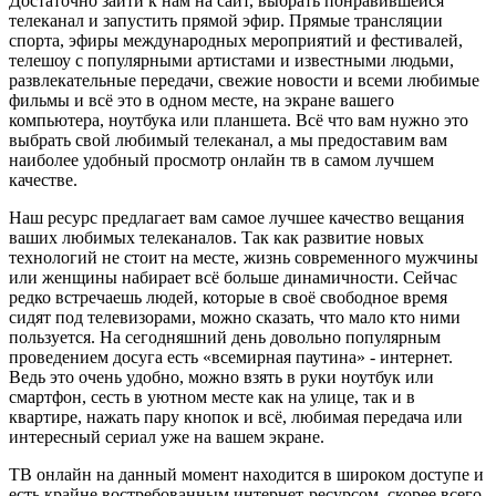
Достаточно зайти к нам на сайт, выбрать понравившейся
телеканал и запустить прямой эфир. Прямые трансляции
спорта, эфиры международных мероприятий и фестивалей,
телешоу с популярными артистами и известными людьми,
развлекательные передачи, свежие новости и всеми любимые
фильмы и всё это в одном месте, на экране вашего
компьютера, ноутбука или планшета. Всё что вам нужно это
выбрать свой любимый телеканал, а мы предоставим вам
наиболее удобный просмотр онлайн тв в самом лучшем
качестве.
Наш ресурс предлагает вам самое лучшее качество вещания
ваших любимых телеканалов. Так как развитие новых
технологий не стоит на месте, жизнь современного мужчины
или женщины набирает всё больше динамичности. Сейчас
редко встречаешь людей, которые в своё свободное время
сидят под телевизорами, можно сказать, что мало кто ними
пользуется. На сегодняшний день довольно популярным
проведением досуга есть «всемирная паутина» - интернет.
Ведь это очень удобно, можно взять в руки ноутбук или
смартфон, сесть в уютном месте как на улице, так и в
квартире, нажать пару кнопок и всё, любимая передача или
интересный сериал уже на вашем экране.
ТВ онлайн на данный момент находится в широком доступе и
есть крайне востребованным интернет-ресурсом, скорее всего,