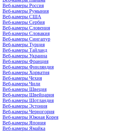
Веб-камеры Россия
Веб-камеры Румыния
Веб-камеры США
Веб-камеры Сербия
Веб-камеры Словения
Веб-камеры Словакия
Веб-камеры Сингапур
Веб-камеры Турция
Веб-камеры Тайланд
Веб-камеры Украина
Веб-камеры Франция
Веб-камеры Финляндия
Веб-камеры Хорватия
Веб-камеры Чехия
Веб-камеры Чили
Веб-камеры Швеция
Веб-камеры Швейцария
Веб-камеры Шотландия
Веб-камеры Эстония
Веб-камеры Черногория
Веб-камеры Южная Корея
Веб-камеры Япония
Веб-камеры Ямайка