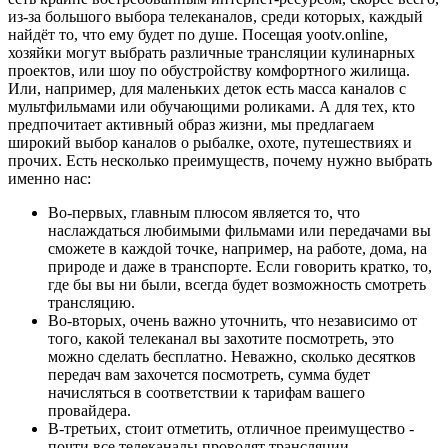
из-за большого выбора телеканалов, среди которых, каждый
найдёт то, что ему будет по душе. Посещая yootv.online,
хозяйки могут выбрать различные трансляции кулинарных
проектов, или шоу по обустройству комфортного жилища.
Или, например, для маленьких деток есть масса каналов с
мультфильмами или обучающими роликами. А для тех, кто
предпочитает активный образ жизни, мы предлагаем
широкий выбор каналов о рыбалке, охоте, путешествиях и
прочих. Есть несколько преимуществ, почему нужно выбрать
именно нас:
Во-первых, главным плюсом является то, что
наслаждаться любимыми фильмами или передачами вы
сможете в каждой точке, например, на работе, дома, на
природе и даже в транспорте. Если говорить кратко, то,
где бы вы ни были, всегда будет возможность смотреть
трансляцию.
Во-вторых, очень важно уточнить, что независимо от
того, какой телеканал вы захотите посмотреть, это
можно сделать бесплатно. Неважно, сколько десятков
передач вам захочется посмотреть, сумма будет
начисляться в соответствии к тарифам вашего
провайдера.
В-третьих, стоит отметить, отличное преимущество -
почти все телеканалы проводят трансляции