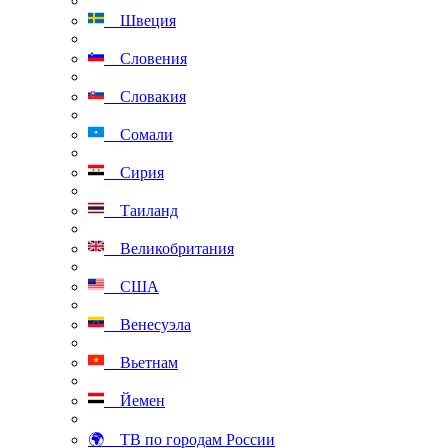
Швеция
Словения
Словакия
Сомали
Сирия
Таиланд
Великобритания
США
Венесуэла
Вьетнам
Йемен
🌍 ТВ по городам России