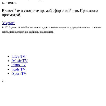
контента.
Включайте и смотрите прямой эфир онлайн тв. Приятного
просмотра!
Закрыть
© 2026 yootv.online Все ссылки на аудио и видео материалы, представленные на нашем
сайте, принадлежат их законным владельцам.
Live TV
Music TV
Kino TV
Kids TV
Sport TV
<