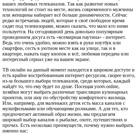
ваших любимых телеканалов. Так как развитие новых
технологий не стоит на месте, жизнь современного мужчины
или женщины набирает всё больше динамичности. Сейчас
редко встречаешь людей, которые в своё свободное время
сидят под телевизорами, можно сказать, что мало кто ними
пользуется. На сегодняшний день довольно популярным
проведением досуга есть «всемирная паутина» - интернет.
Ведь это очень удобно, можно взять в руки ноутбук или
смартфон, сесть в уютном месте как на улице, так и в
квартире, нажать пару кнопок и всё, любимая передача или
интересный сериал уже на вашем экране.
ТВ онлайн на данный момент находится в широком доступе и
есть крайне востребованным интернет-ресурсом, скорее всего,
из-за большого выбора телеканалов, среди которых, каждый
найдёт то, что ему будет по душе. Посещая yootv.online,
хозяйки могут выбрать различные трансляции кулинарных
проектов, или шоу по обустройству комфортного жилища.
Или, например, для маленьких деток есть масса каналов с
мультфильмами или обучающими роликами. А для тех, кто
предпочитает активный образ жизни, мы предлагаем
широкий выбор каналов о рыбалке, охоте, путешествиях и
прочих. Есть несколько преимуществ, почему нужно выбрать
именно нас: