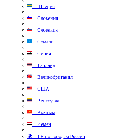
Швеция
Словения
Словакия
Сомали
Сирия
Таиланд
Великобритания
США
Венесуэла
Вьетнам
Йемен
🌍 ТВ по городам России