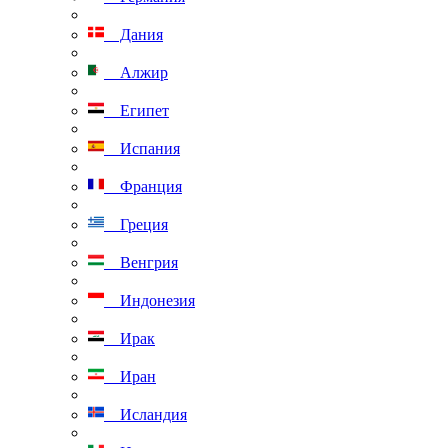
Дания
Алжир
Египет
Испания
Франция
Греция
Венгрия
Индонезия
Ирак
Иран
Исландия