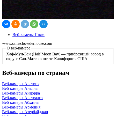
Веб-камеры Пляж
www.samschowderhouse.com
О веб-камере
Хаф-Мун-Бей (Half Moon Bay) — прибрежный город в
округе Сан-Матео в штате Калифорния США.
Веб-камеры по странам
Веб-камеры Австрия
Веб-камеры Англия
Веб-камеры Андорра
Веб-камеры Австралия
Веб-камеры Абхазия
Веб-камеры Армения
Веб-камеры Азербайджан