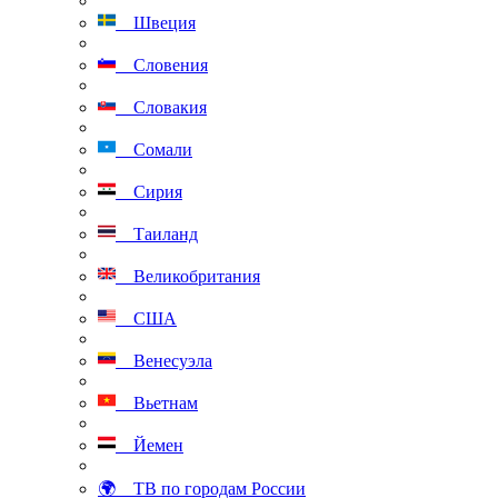
Швеция
Словения
Словакия
Сомали
Сирия
Таиланд
Великобритания
США
Венесуэла
Вьетнам
Йемен
🌍 ТВ по городам России