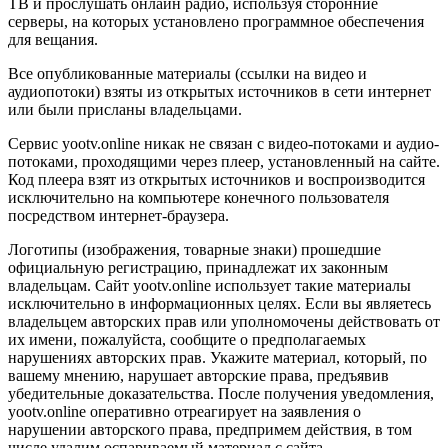
ТВ и прослушать онлайн радио, используя сторонние
серверы, на которых установлено программное обеспечения
для вещания.
Все опубликованные материалы (ссылки на видео и
аудиопотоки) взяты из открытых источников в сети интернет
или были присланы владельцами.
Сервис yootv.online никак не связан с видео-потоками и аудио-
потоками, проходящими через плеер, установленный на сайте.
Код плеера взят из открытых источников и воспроизводится
исключительно на компьютере конечного пользователя
посредством интернет-браузера.
Логотипы (изображения, товарные знаки) прошедшие
официальную регистрацию, принадлежат их законным
владельцам. Сайт yootv.online использует такие материалы
исключительно в информационных целях. Если вы являетесь
владельцем авторских прав или уполномочены действовать от
их имени, пожалуйста, сообщите о предполагаемых
нарушениях авторских прав. Укажите материал, который, по
вашему мнению, нарушает авторские права, предъявив
убедительные доказательства. После получения уведомления,
yootv.online оперативно отреагирует на заявления о
нарушении авторского права, предпримем действия, в том
числе удалим оспариваемый материал с сайта.