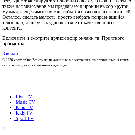
регулярно транслируются новости со всех уголков планеты. А
также для меломанов мы предлагаем широкий выбор крутой
музыки, а ещё самые свежие события из жизни исполнителей.
Осталось сделать малость, просто выбрать понравившийся
телеканал, и получать удовольствие от качественного
контента.
Включайте и смотрите прямой эфир онлайн тв. Приятного
просмотра!
Закрыть
© 2026 yootv.online Все ссылки на аудио и видео материалы, представленные на нашем
сайте, принадлежат их законным владельцам.
Live TV
Music TV
Kino TV
Kids TV
Sport TV
<