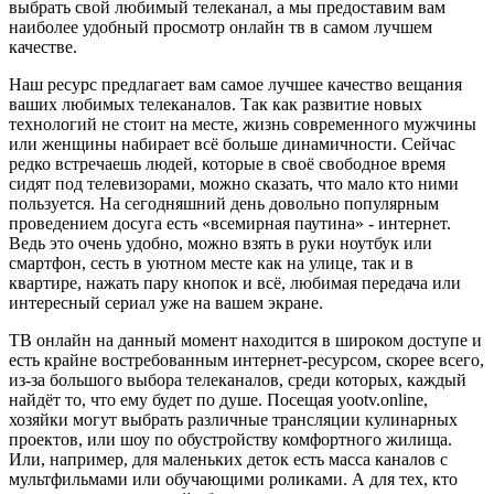
выбрать свой любимый телеканал, а мы предоставим вам
наиболее удобный просмотр онлайн тв в самом лучшем
качестве.
Наш ресурс предлагает вам самое лучшее качество вещания
ваших любимых телеканалов. Так как развитие новых
технологий не стоит на месте, жизнь современного мужчины
или женщины набирает всё больше динамичности. Сейчас
редко встречаешь людей, которые в своё свободное время
сидят под телевизорами, можно сказать, что мало кто ними
пользуется. На сегодняшний день довольно популярным
проведением досуга есть «всемирная паутина» - интернет.
Ведь это очень удобно, можно взять в руки ноутбук или
смартфон, сесть в уютном месте как на улице, так и в
квартире, нажать пару кнопок и всё, любимая передача или
интересный сериал уже на вашем экране.
ТВ онлайн на данный момент находится в широком доступе и
есть крайне востребованным интернет-ресурсом, скорее всего,
из-за большого выбора телеканалов, среди которых, каждый
найдёт то, что ему будет по душе. Посещая yootv.online,
хозяйки могут выбрать различные трансляции кулинарных
проектов, или шоу по обустройству комфортного жилища.
Или, например, для маленьких деток есть масса каналов с
мультфильмами или обучающими роликами. А для тех, кто