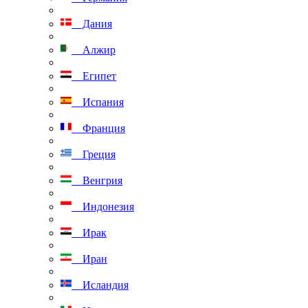
Дания
Алжир
Египет
Испания
Франция
Греция
Венгрия
Индонезия
Ирак
Иран
Исландия