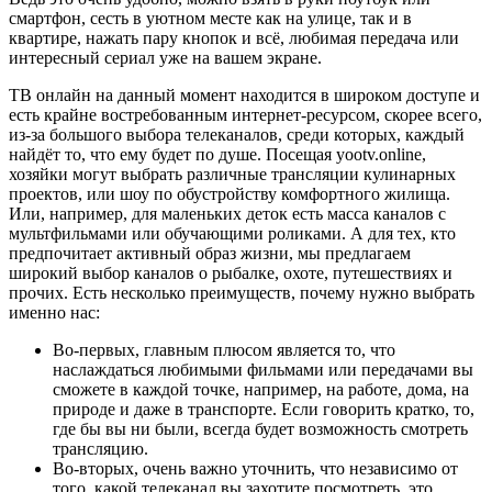
смартфон, сесть в уютном месте как на улице, так и в
квартире, нажать пару кнопок и всё, любимая передача или
интересный сериал уже на вашем экране.
ТВ онлайн на данный момент находится в широком доступе и
есть крайне востребованным интернет-ресурсом, скорее всего,
из-за большого выбора телеканалов, среди которых, каждый
найдёт то, что ему будет по душе. Посещая yootv.online,
хозяйки могут выбрать различные трансляции кулинарных
проектов, или шоу по обустройству комфортного жилища.
Или, например, для маленьких деток есть масса каналов с
мультфильмами или обучающими роликами. А для тех, кто
предпочитает активный образ жизни, мы предлагаем
широкий выбор каналов о рыбалке, охоте, путешествиях и
прочих. Есть несколько преимуществ, почему нужно выбрать
именно нас:
Во-первых, главным плюсом является то, что
наслаждаться любимыми фильмами или передачами вы
сможете в каждой точке, например, на работе, дома, на
природе и даже в транспорте. Если говорить кратко, то,
где бы вы ни были, всегда будет возможность смотреть
трансляцию.
Во-вторых, очень важно уточнить, что независимо от
того, какой телеканал вы захотите посмотреть, это