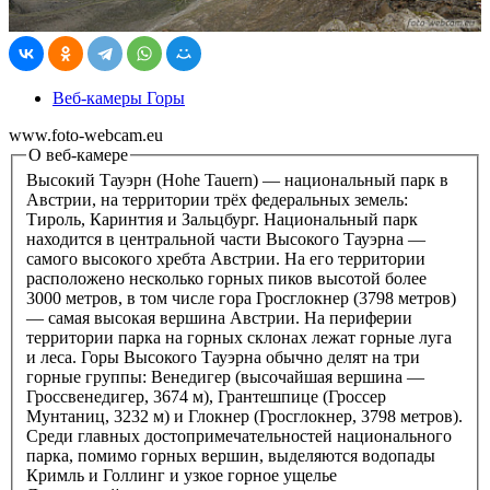
Веб-камеры Горы
www.foto-webcam.eu
О веб-камере
Высокий Тауэрн (Hohe Tauern) — национальный парк в
Австрии, на территории трёх федеральных земель:
Тироль, Каринтия и Зальцбург. Национальный парк
находится в центральной части Высокого Тауэрна —
самого высокого хребта Австрии. На его территории
расположено несколько горных пиков высотой более
3000 метров, в том числе гора Гросглокнер (3798 метров)
— самая высокая вершина Австрии. На периферии
территории парка на горных склонах лежат горные луга
и леса. Горы Высокого Тауэрна обычно делят на три
горные группы: Венедигер (высочайшая вершина —
Гроссвенедигер, 3674 м), Грантешпице (Гроссер
Мунтаниц, 3232 м) и Глокнер (Гросглокнер, 3798 метров).
Среди главных достопримечательностей национального
парка, помимо горных вершин, выделяются водопады
Кримль и Голлинг и узкое горное ущелье