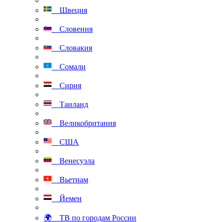
Швеция
Словения
Словакия
Сомали
Сирия
Таиланд
Великобритания
США
Венесуэла
Вьетнам
Йемен
🌍 ТВ по городам России