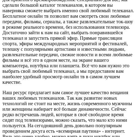
сделали большой каталог телеканалов, в котором вы
наверняка сможете выбрать именно свой любимый телеканал.
Бесплатное онлайн тв позволит вам смотреть свои любимые
передачи, фильмы, сериалы, а также развлекательные ток-шоу
в режиме реального времени, без использования телевизора.
Достаточно зайти к нам на сайт, выбрать понравившейся
телеканал и запустить прямой эфир. Прямые трансляции
спорта, эфиры международных мероприятий и фестивалей,
телешоу с популярными артистами и известными людьми,
развлекательные передачи, свежие новости и всеми любимые
фильмы и всё это в одном месте, на экране вашего
компьютера, ноутбука или планшета. Всё что вам нужно это
выбрать свой любимый телеканал, а мы предоставим вам
наиболее удобный просмотр онлайн тв в самом лучшем
качестве.
Наш ресурс предлагает вам самое лучшее качество вещания
ваших любимых телеканалов. Так как развитие новых
технологий не стоит на месте, жизнь современного мужчины
или женщины набирает всё больше динамичности. Сейчас
редко встречаешь людей, которые в своё свободное время
сидят под телевизорами, можно сказать, что мало кто ними
пользуется. На сегодняшний день довольно популярным
проведением досуга есть «всемирная паутина» - интернет.
Ведь это очень удобно, можно взять в руки ноутбук или