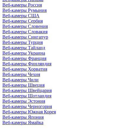
Веб-камеры Россия
Веб-камеры Румыния
Веб-камеры США
Веб-камеры Сербия
Веб-камеры Словения
Веб-камеры Словакия
Веб-камеры Сингапур
Веб-камеры Турция
Веб-камеры Тайланд
Веб-камеры Украина
Веб-камеры Франция
Веб-камеры Финляндия
Веб-камеры Хорватия
Веб-камеры Чехия
Веб-камеры Чили
Веб-камеры Швеция
Веб-камеры Швейцария
Веб-камеры Шотландия
Веб-камеры Эстония
Веб-камеры Черногория
Веб-камеры Южная Корея
Веб-камеры Япония
Веб-камеры Ямайка