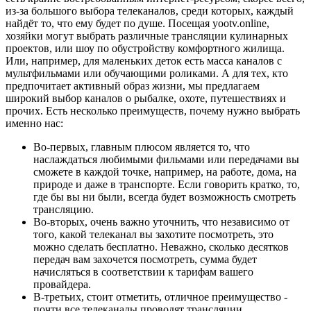
из-за большого выбора телеканалов, среди которых, каждый
найдёт то, что ему будет по душе. Посещая yootv.online,
хозяйки могут выбрать различные трансляции кулинарных
проектов, или шоу по обустройству комфортного жилища.
Или, например, для маленьких деток есть масса каналов с
мультфильмами или обучающими роликами. А для тех, кто
предпочитает активный образ жизни, мы предлагаем
широкий выбор каналов о рыбалке, охоте, путешествиях и
прочих. Есть несколько преимуществ, почему нужно выбрать
именно нас:
Во-первых, главным плюсом является то, что
наслаждаться любимыми фильмами или передачами вы
сможете в каждой точке, например, на работе, дома, на
природе и даже в транспорте. Если говорить кратко, то,
где бы вы ни были, всегда будет возможность смотреть
трансляцию.
Во-вторых, очень важно уточнить, что независимо от
того, какой телеканал вы захотите посмотреть, это
можно сделать бесплатно. Неважно, сколько десятков
передач вам захочется посмотреть, сумма будет
начисляться в соответствии к тарифам вашего
провайдера.
В-третьих, стоит отметить, отличное преимущество -
почти все телеканалы проводят трансляции