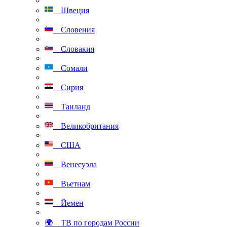
Швеция
Словения
Словакия
Сомали
Сирия
Таиланд
Великобритания
США
Венесуэла
Вьетнам
Йемен
🌍 ТВ по городам России