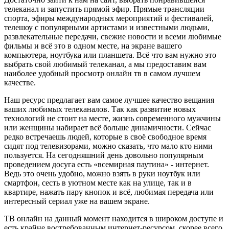
телеканал и запустить прямой эфир. Прямые трансляции
спорта, эфиры международных мероприятий и фестивалей,
телешоу с популярными артистами и известными людьми,
развлекательные передачи, свежие новости и всеми любимые
фильмы и всё это в одном месте, на экране вашего
компьютера, ноутбука или планшета. Всё что вам нужно это
выбрать свой любимый телеканал, а мы предоставим вам
наиболее удобный просмотр онлайн тв в самом лучшем
качестве.
Наш ресурс предлагает вам самое лучшее качество вещания
ваших любимых телеканалов. Так как развитие новых
технологий не стоит на месте, жизнь современного мужчины
или женщины набирает всё больше динамичности. Сейчас
редко встречаешь людей, которые в своё свободное время
сидят под телевизорами, можно сказать, что мало кто ними
пользуется. На сегодняшний день довольно популярным
проведением досуга есть «всемирная паутина» - интернет.
Ведь это очень удобно, можно взять в руки ноутбук или
смартфон, сесть в уютном месте как на улице, так и в
квартире, нажать пару кнопок и всё, любимая передача или
интересный сериал уже на вашем экране.
ТВ онлайн на данный момент находится в широком доступе и
есть крайне востребованным интернет-ресурсом, скорее всего,