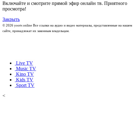
Включайте и смотрите прямой эфир онлайн тв. Приятного
просмотра!
Закрыть
© 2026 yootv.online Все ссылки на аудио и видео материалы, представленные на нашем
сайте, принадлежат их законным владельцам.
Live TV
Music TV
Kino TV
Kids TV
Sport TV
<