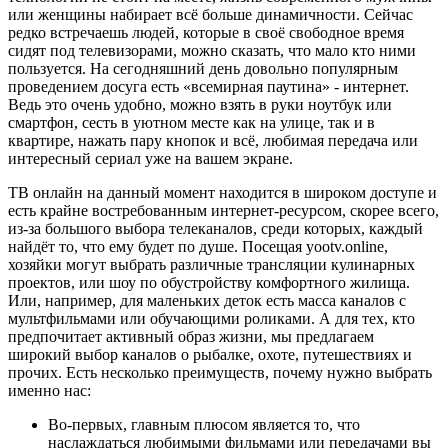
или женщины набирает всё больше динамичности. Сейчас
редко встречаешь людей, которые в своё свободное время
сидят под телевизорами, можно сказать, что мало кто ними
пользуется. На сегодняшний день довольно популярным
проведением досуга есть «всемирная паутина» - интернет.
Ведь это очень удобно, можно взять в руки ноутбук или
смартфон, сесть в уютном месте как на улице, так и в
квартире, нажать пару кнопок и всё, любимая передача или
интересный сериал уже на вашем экране.
ТВ онлайн на данный момент находится в широком доступе и
есть крайне востребованным интернет-ресурсом, скорее всего,
из-за большого выбора телеканалов, среди которых, каждый
найдёт то, что ему будет по душе. Посещая yootv.online,
хозяйки могут выбрать различные трансляции кулинарных
проектов, или шоу по обустройству комфортного жилища.
Или, например, для маленьких деток есть масса каналов с
мультфильмами или обучающими роликами. А для тех, кто
предпочитает активный образ жизни, мы предлагаем
широкий выбор каналов о рыбалке, охоте, путешествиях и
прочих. Есть несколько преимуществ, почему нужно выбрать
именно нас:
Во-первых, главным плюсом является то, что
наслаждаться любимыми фильмами или передачами вы