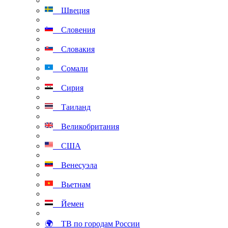
Швеция
Словения
Словакия
Сомали
Сирия
Таиланд
Великобритания
США
Венесуэла
Вьетнам
Йемен
🌍 ТВ по городам России