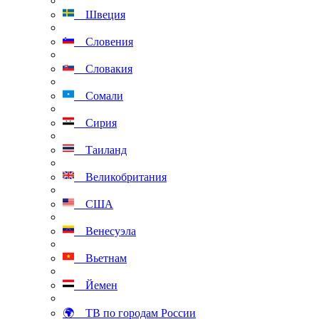
Швеция
Словения
Словакия
Сомали
Сирия
Таиланд
Великобритания
США
Венесуэла
Вьетнам
Йемен
🌍 ТВ по городам России