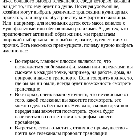
из-за большого выбора телеканалов, среди которых, каждый
найдёт то, что ему будет по душе. Посещая yootv.online,
хозяйки могут выбрать различные трансляции кулинарных
проектов, или шоу по обустройству комфортного жилища.
Или, например, для маленьких деток есть масса каналов с
мультфильмами или обучающими роликами. А для тех, кто
предпочитает активный образ жизни, мы предлагаем
широкий выбор каналов о рыбалке, охоте, путешествиях и
прочих. Есть несколько преимуществ, почему нужно выбрать
именно нас:
Во-первых, главным плюсом является то, что
наслаждаться любимыми фильмами или передачами вы
сможете в каждой точке, например, на работе, дома, на
природе и даже в транспорте. Если говорить кратко, то,
где бы вы ни были, всегда будет возможность смотреть
трансляцию.
Во-вторых, очень важно уточнить, что независимо от
того, какой телеканал вы захотите посмотреть, это
можно сделать бесплатно. Неважно, сколько десятков
передач вам захочется посмотреть, сумма будет
начисляться в соответствии к тарифам вашего
провайдера.
В-третьих, стоит отметить, отличное преимущество -
почти все телеканалы проводят трансляции