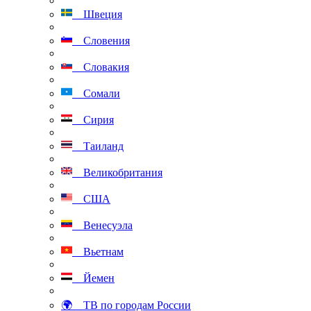
Швеция
Словения
Словакия
Сомали
Сирия
Таиланд
Великобритания
США
Венесуэла
Вьетнам
Йемен
🌍 ТВ по городам России