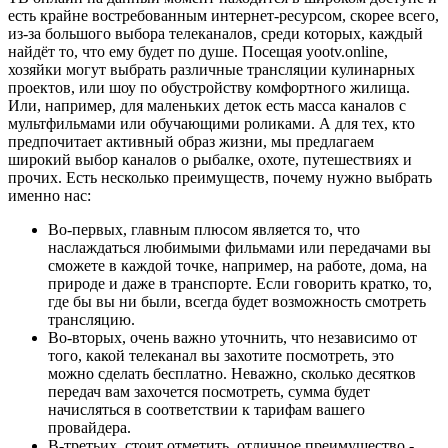
есть крайне востребованным интернет-ресурсом, скорее всего,
из-за большого выбора телеканалов, среди которых, каждый
найдёт то, что ему будет по душе. Посещая yootv.online,
хозяйки могут выбрать различные трансляции кулинарных
проектов, или шоу по обустройству комфортного жилища.
Или, например, для маленьких деток есть масса каналов с
мультфильмами или обучающими роликами. А для тех, кто
предпочитает активный образ жизни, мы предлагаем
широкий выбор каналов о рыбалке, охоте, путешествиях и
прочих. Есть несколько преимуществ, почему нужно выбрать
именно нас:
Во-первых, главным плюсом является то, что
наслаждаться любимыми фильмами или передачами вы
сможете в каждой точке, например, на работе, дома, на
природе и даже в транспорте. Если говорить кратко, то,
где бы вы ни были, всегда будет возможность смотреть
трансляцию.
Во-вторых, очень важно уточнить, что независимо от
того, какой телеканал вы захотите посмотреть, это
можно сделать бесплатно. Неважно, сколько десятков
передач вам захочется посмотреть, сумма будет
начисляться в соответствии к тарифам вашего
провайдера.
В-третьих, стоит отметить, отличное преимущество -