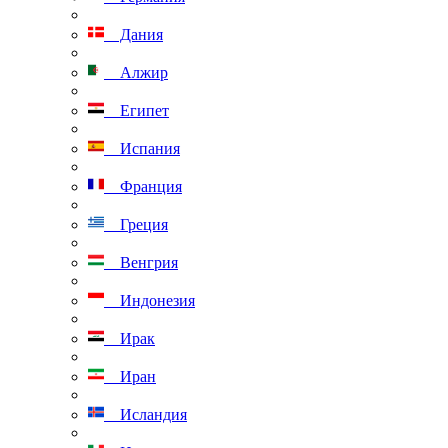
Дания
Алжир
Египет
Испания
Франция
Греция
Венгрия
Индонезия
Ирак
Иран
Исландия