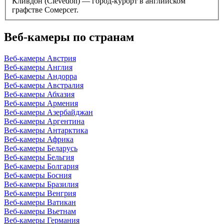
Кливдон (Clevedon) — город-курорт в английском
графстве Сомерсет.
Веб-камеры по странам
Веб-камеры Австрия
Веб-камеры Англия
Веб-камеры Андорра
Веб-камеры Австралия
Веб-камеры Абхазия
Веб-камеры Армения
Веб-камеры Азербайджан
Веб-камеры Аргентина
Веб-камеры Антарктика
Веб-камеры Африка
Веб-камеры Беларусь
Веб-камеры Бельгия
Веб-камеры Болгария
Веб-камеры Босния
Веб-камеры Бразилия
Веб-камеры Венгрия
Веб-камеры Ватикан
Веб-камеры Вьетнам
Веб-камеры Германия