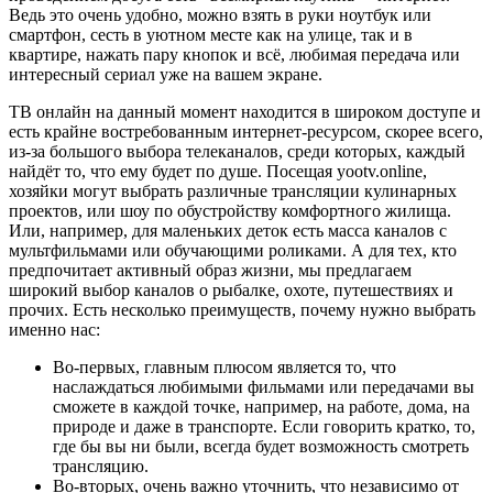
Ведь это очень удобно, можно взять в руки ноутбук или
смартфон, сесть в уютном месте как на улице, так и в
квартире, нажать пару кнопок и всё, любимая передача или
интересный сериал уже на вашем экране.
ТВ онлайн на данный момент находится в широком доступе и
есть крайне востребованным интернет-ресурсом, скорее всего,
из-за большого выбора телеканалов, среди которых, каждый
найдёт то, что ему будет по душе. Посещая yootv.online,
хозяйки могут выбрать различные трансляции кулинарных
проектов, или шоу по обустройству комфортного жилища.
Или, например, для маленьких деток есть масса каналов с
мультфильмами или обучающими роликами. А для тех, кто
предпочитает активный образ жизни, мы предлагаем
широкий выбор каналов о рыбалке, охоте, путешествиях и
прочих. Есть несколько преимуществ, почему нужно выбрать
именно нас:
Во-первых, главным плюсом является то, что
наслаждаться любимыми фильмами или передачами вы
сможете в каждой точке, например, на работе, дома, на
природе и даже в транспорте. Если говорить кратко, то,
где бы вы ни были, всегда будет возможность смотреть
трансляцию.
Во-вторых, очень важно уточнить, что независимо от