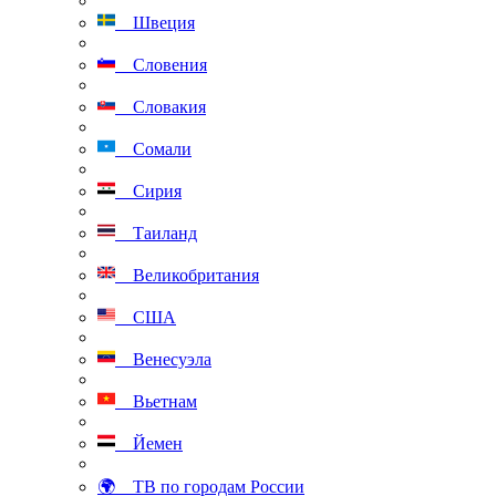
Швеция
Словения
Словакия
Сомали
Сирия
Таиланд
Великобритания
США
Венесуэла
Вьетнам
Йемен
🌍 ТВ по городам России