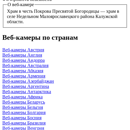
О веб-камере
Храм в честь Покрова Пресвятой Богородицы — храм в
селе Недельном Малоярославецкого района Калужской
области.
Веб-камеры по странам
Веб-камеры Австрия
Веб-камеры Англия
Веб-камеры Андорра
Веб-камеры Австралия
Веб-камеры Абхазия
Веб-камеры Армения
Веб-камеры Азербайджан
Веб-камеры Аргентина
Веб-камеры Антарктика
Веб-камеры Африка
Веб-камеры Беларусь
Веб-камеры Бельгия
Веб-камеры Болгария
Веб-камеры Босния
Веб-камеры Бразилия
Веб-камеры Венгрия