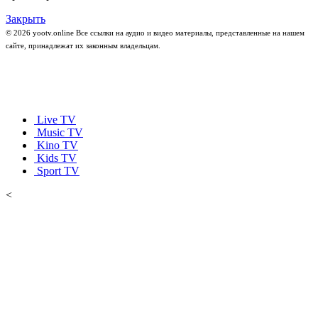
Закрыть
© 2026 yootv.online Все ссылки на аудио и видео материалы, представленные на нашем
сайте, принадлежат их законным владельцам.
Live TV
Music TV
Kino TV
Kids TV
Sport TV
<