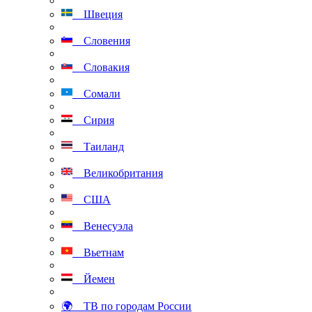
Швеция
Словения
Словакия
Сомали
Сирия
Таиланд
Великобритания
США
Венесуэла
Вьетнам
Йемен
🌍 ТВ по городам России