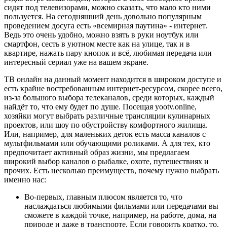
сидят под телевизорами, можно сказать, что мало кто ними
пользуется. На сегодняшний день довольно популярным
проведением досуга есть «всемирная паутина» - интернет.
Ведь это очень удобно, можно взять в руки ноутбук или
смартфон, сесть в уютном месте как на улице, так и в
квартире, нажать пару кнопок и всё, любимая передача или
интересный сериал уже на вашем экране.
ТВ онлайн на данный момент находится в широком доступе и
есть крайне востребованным интернет-ресурсом, скорее всего,
из-за большого выбора телеканалов, среди которых, каждый
найдёт то, что ему будет по душе. Посещая yootv.online,
хозяйки могут выбрать различные трансляции кулинарных
проектов, или шоу по обустройству комфортного жилища.
Или, например, для маленьких деток есть масса каналов с
мультфильмами или обучающими роликами. А для тех, кто
предпочитает активный образ жизни, мы предлагаем
широкий выбор каналов о рыбалке, охоте, путешествиях и
прочих. Есть несколько преимуществ, почему нужно выбрать
именно нас:
Во-первых, главным плюсом является то, что
наслаждаться любимыми фильмами или передачами вы
сможете в каждой точке, например, на работе, дома, на
природе и даже в транспорте. Если говорить кратко, то,