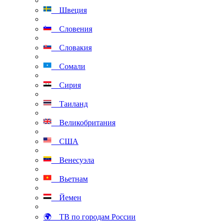
Швеция
Словения
Словакия
Сомали
Сирия
Таиланд
Великобритания
США
Венесуэла
Вьетнам
Йемен
🌍 ТВ по городам России