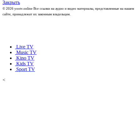
Закрыть
© 2026 yootv.online Все ссылки на аудио и видео материалы, представленные на нашем
сайте, принадлежат их законным владельцам.
Live TV
Music TV
Kino TV
Kids TV
Sport TV
<