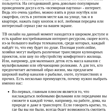
пользуется. На сегодняшний день довольно популярным
проведением досуга есть «всемирная паутина» - интернет.
Ведь это очень удобно, можно взять в руки ноутбук или
смартфон, сесть в уютном месте как на улице, так и в
квартире, нажать пару кнопок и всё, любимая передача или
интересный сериал уже на вашем экране.
ТВ онлайн на данный момент находится в широком доступе и
есть крайне востребованным интернет-ресурсом, скорее всего,
из-за большого выбора телеканалов, среди которых, каждый
найдёт то, что ему будет по душе. Посещая yootv.online,
хозяйки могут выбрать различные трансляции кулинарных
проектов, или шоу по обустройству комфортного жилища.
Или, например, для маленьких деток есть масса каналов с
мультфильмами или обучающими роликами. А для тех, кто
предпочитает активный образ жизни, мы предлагаем
широкий выбор каналов о рыбалке, охоте, путешествиях и
прочих. Есть несколько преимуществ, почему нужно выбрать
именно нас:
Во-первых, главным плюсом является то, что
наслаждаться любимыми фильмами или передачами вы
сможете в каждой точке, например, на работе, дома, на
природе и даже в транспорте. Если говорить кратко, то,
где бы вы ни были, всегда будет возможность смотреть