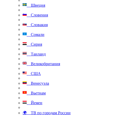
Швеция
Словения
Словакия
Сомали
Сирия
Таиланд
Великобритания
США
Венесуэла
Вьетнам
Йемен
🌍 ТВ по городам России