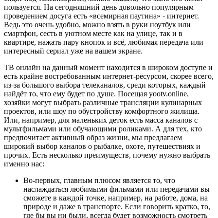
пользуется. На сегодняшний день довольно популярным
проведением досуга есть «всемирная паутина» - интернет.
Ведь это очень удобно, можно взять в руки ноутбук или
смартфон, сесть в уютном месте как на улице, так и в
квартире, нажать пару кнопок и всё, любимая передача или
интересный сериал уже на вашем экране.
ТВ онлайн на данный момент находится в широком доступе и
есть крайне востребованным интернет-ресурсом, скорее всего,
из-за большого выбора телеканалов, среди которых, каждый
найдёт то, что ему будет по душе. Посещая yootv.online,
хозяйки могут выбрать различные трансляции кулинарных
проектов, или шоу по обустройству комфортного жилища.
Или, например, для маленьких деток есть масса каналов с
мультфильмами или обучающими роликами. А для тех, кто
предпочитает активный образ жизни, мы предлагаем
широкий выбор каналов о рыбалке, охоте, путешествиях и
прочих. Есть несколько преимуществ, почему нужно выбрать
именно нас:
Во-первых, главным плюсом является то, что
наслаждаться любимыми фильмами или передачами вы
сможете в каждой точке, например, на работе, дома, на
природе и даже в транспорте. Если говорить кратко, то,
где бы вы ни были, всегда будет возможность смотреть