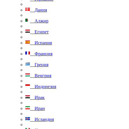
Дания
Алжир
Египет
Испания
Франция
Греция
Венгрия
Индонезия
Ирак
Иран
Исландия