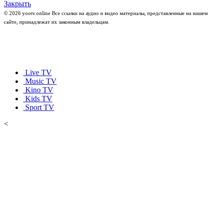
Закрыть
© 2026 yootv.online Все ссылки на аудио и видео материалы, представленные на нашем
сайте, принадлежат их законным владельцам.
Live TV
Music TV
Kino TV
Kids TV
Sport TV
<