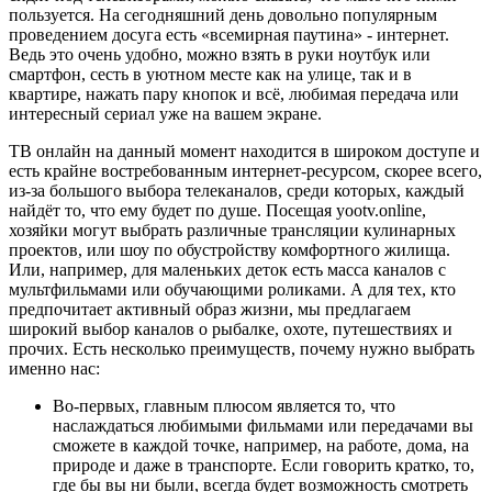
пользуется. На сегодняшний день довольно популярным
проведением досуга есть «всемирная паутина» - интернет.
Ведь это очень удобно, можно взять в руки ноутбук или
смартфон, сесть в уютном месте как на улице, так и в
квартире, нажать пару кнопок и всё, любимая передача или
интересный сериал уже на вашем экране.
ТВ онлайн на данный момент находится в широком доступе и
есть крайне востребованным интернет-ресурсом, скорее всего,
из-за большого выбора телеканалов, среди которых, каждый
найдёт то, что ему будет по душе. Посещая yootv.online,
хозяйки могут выбрать различные трансляции кулинарных
проектов, или шоу по обустройству комфортного жилища.
Или, например, для маленьких деток есть масса каналов с
мультфильмами или обучающими роликами. А для тех, кто
предпочитает активный образ жизни, мы предлагаем
широкий выбор каналов о рыбалке, охоте, путешествиях и
прочих. Есть несколько преимуществ, почему нужно выбрать
именно нас:
Во-первых, главным плюсом является то, что
наслаждаться любимыми фильмами или передачами вы
сможете в каждой точке, например, на работе, дома, на
природе и даже в транспорте. Если говорить кратко, то,
где бы вы ни были, всегда будет возможность смотреть