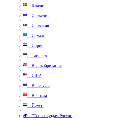
Швеция
Словения
Словакия
Сомали
Сирия
Таиланд
Великобритания
США
Венесуэла
Вьетнам
Йемен
🌍 ТВ по городам России