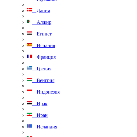
Дания
Алжир
Египет
Испания
Франция
Греция
Венгрия
Индонезия
Ирак
Иран
Исландия