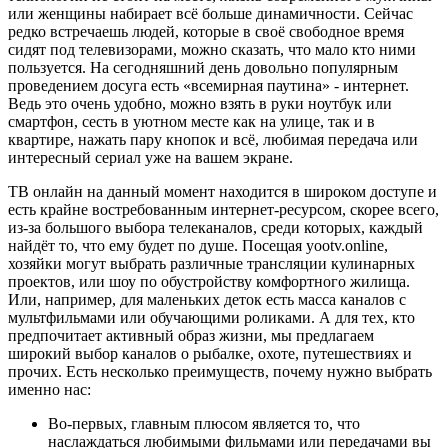
или женщины набирает всё больше динамичности. Сейчас
редко встречаешь людей, которые в своё свободное время
сидят под телевизорами, можно сказать, что мало кто ними
пользуется. На сегодняшний день довольно популярным
проведением досуга есть «всемирная паутина» - интернет.
Ведь это очень удобно, можно взять в руки ноутбук или
смартфон, сесть в уютном месте как на улице, так и в
квартире, нажать пару кнопок и всё, любимая передача или
интересный сериал уже на вашем экране.
ТВ онлайн на данный момент находится в широком доступе и
есть крайне востребованным интернет-ресурсом, скорее всего,
из-за большого выбора телеканалов, среди которых, каждый
найдёт то, что ему будет по душе. Посещая yootv.online,
хозяйки могут выбрать различные трансляции кулинарных
проектов, или шоу по обустройству комфортного жилища.
Или, например, для маленьких деток есть масса каналов с
мультфильмами или обучающими роликами. А для тех, кто
предпочитает активный образ жизни, мы предлагаем
широкий выбор каналов о рыбалке, охоте, путешествиях и
прочих. Есть несколько преимуществ, почему нужно выбрать
именно нас:
Во-первых, главным плюсом является то, что
наслаждаться любимыми фильмами или передачами вы