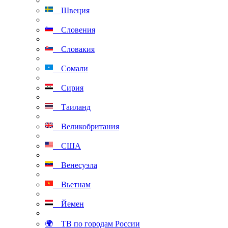
Швеция
Словения
Словакия
Сомали
Сирия
Таиланд
Великобритания
США
Венесуэла
Вьетнам
Йемен
🌍 ТВ по городам России