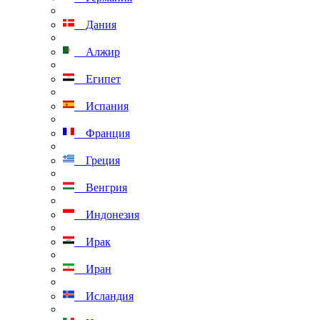
Дания
Алжир
Египет
Испания
Франция
Греция
Венгрия
Индонезия
Ирак
Иран
Исландия