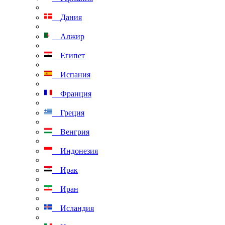
Дания
Алжир
Египет
Испания
Франция
Греция
Венгрия
Индонезия
Ирак
Иран
Исландия