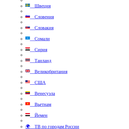
Швеция
Словения
Словакия
Сомали
Сирия
Таиланд
Великобритания
США
Венесуэла
Вьетнам
Йемен
🌍 ТВ по городам России