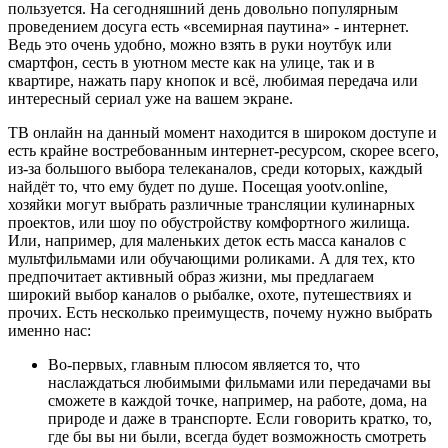
пользуется. На сегодняшний день довольно популярным
проведением досуга есть «всемирная паутина» - интернет.
Ведь это очень удобно, можно взять в руки ноутбук или
смартфон, сесть в уютном месте как на улице, так и в
квартире, нажать пару кнопок и всё, любимая передача или
интересный сериал уже на вашем экране.
ТВ онлайн на данный момент находится в широком доступе и
есть крайне востребованным интернет-ресурсом, скорее всего,
из-за большого выбора телеканалов, среди которых, каждый
найдёт то, что ему будет по душе. Посещая yootv.online,
хозяйки могут выбрать различные трансляции кулинарных
проектов, или шоу по обустройству комфортного жилища.
Или, например, для маленьких деток есть масса каналов с
мультфильмами или обучающими роликами. А для тех, кто
предпочитает активный образ жизни, мы предлагаем
широкий выбор каналов о рыбалке, охоте, путешествиях и
прочих. Есть несколько преимуществ, почему нужно выбрать
именно нас:
Во-первых, главным плюсом является то, что
наслаждаться любимыми фильмами или передачами вы
сможете в каждой точке, например, на работе, дома, на
природе и даже в транспорте. Если говорить кратко, то,
где бы вы ни были, всегда будет возможность смотреть