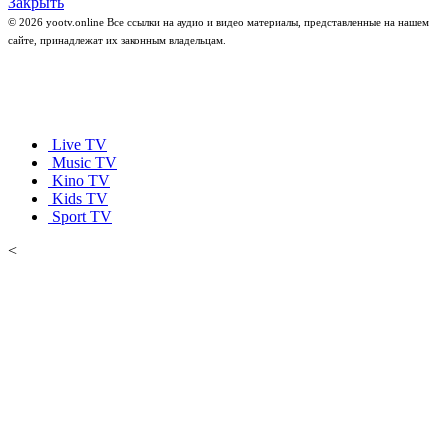
Закрыть
© 2026 yootv.online Все ссылки на аудио и видео материалы, представленные на нашем
сайте, принадлежат их законным владельцам.
Live TV
Music TV
Kino TV
Kids TV
Sport TV
<