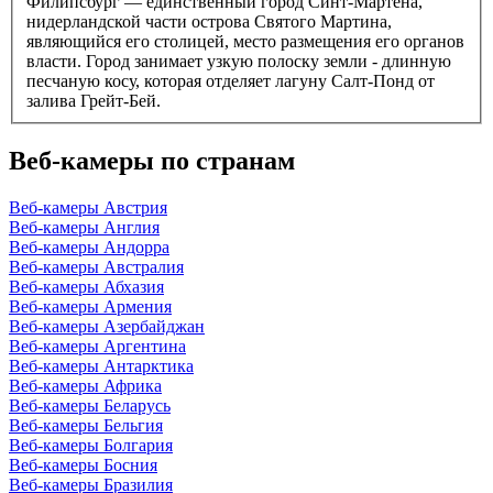
Филипсбург — единственный город Синт-Мартена,
нидерландской части острова Святого Мартина,
являющийся его столицей, место размещения его органов
власти. Город занимает узкую полоску земли - длинную
песчаную косу, которая отделяет лагуну Салт-Понд от
залива Грейт-Бей.
Веб-камеры по странам
Веб-камеры Австрия
Веб-камеры Англия
Веб-камеры Андорра
Веб-камеры Австралия
Веб-камеры Абхазия
Веб-камеры Армения
Веб-камеры Азербайджан
Веб-камеры Аргентина
Веб-камеры Антарктика
Веб-камеры Африка
Веб-камеры Беларусь
Веб-камеры Бельгия
Веб-камеры Болгария
Веб-камеры Босния
Веб-камеры Бразилия