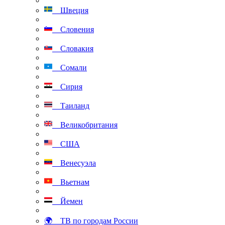
Швеция
Словения
Словакия
Сомали
Сирия
Таиланд
Великобритания
США
Венесуэла
Вьетнам
Йемен
🌍 ТВ по городам России