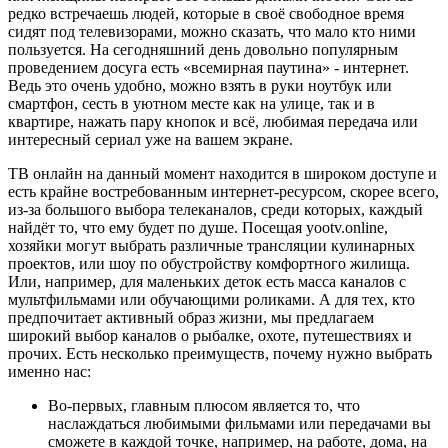
редко встречаешь людей, которые в своё свободное время
сидят под телевизорами, можно сказать, что мало кто ними
пользуется. На сегодняшний день довольно популярным
проведением досуга есть «всемирная паутина» - интернет.
Ведь это очень удобно, можно взять в руки ноутбук или
смартфон, сесть в уютном месте как на улице, так и в
квартире, нажать пару кнопок и всё, любимая передача или
интересный сериал уже на вашем экране.
ТВ онлайн на данный момент находится в широком доступе и
есть крайне востребованным интернет-ресурсом, скорее всего,
из-за большого выбора телеканалов, среди которых, каждый
найдёт то, что ему будет по душе. Посещая yootv.online,
хозяйки могут выбрать различные трансляции кулинарных
проектов, или шоу по обустройству комфортного жилища.
Или, например, для маленьких деток есть масса каналов с
мультфильмами или обучающими роликами. А для тех, кто
предпочитает активный образ жизни, мы предлагаем
широкий выбор каналов о рыбалке, охоте, путешествиях и
прочих. Есть несколько преимуществ, почему нужно выбрать
именно нас:
Во-первых, главным плюсом является то, что
наслаждаться любимыми фильмами или передачами вы
сможете в каждой точке, например, на работе, дома, на