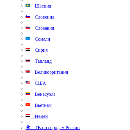
Швеция
Словения
Словакия
Сомали
Сирия
Таиланд
Великобритания
США
Венесуэла
Вьетнам
Йемен
🌍 ТВ по городам России