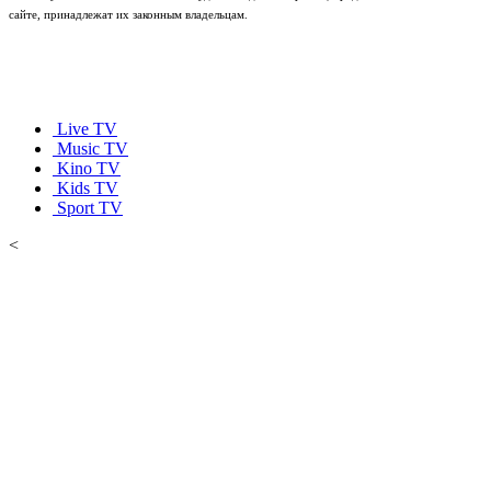
сайте, принадлежат их законным владельцам.
Live TV
Music TV
Kino TV
Kids TV
Sport TV
<