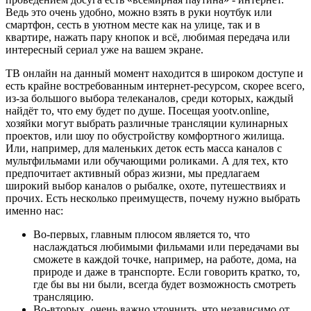
Ведь это очень удобно, можно взять в руки ноутбук или
смартфон, сесть в уютном месте как на улице, так и в
квартире, нажать пару кнопок и всё, любимая передача или
интересный сериал уже на вашем экране.
ТВ онлайн на данный момент находится в широком доступе и
есть крайне востребованным интернет-ресурсом, скорее всего,
из-за большого выбора телеканалов, среди которых, каждый
найдёт то, что ему будет по душе. Посещая yootv.online,
хозяйки могут выбрать различные трансляции кулинарных
проектов, или шоу по обустройству комфортного жилища.
Или, например, для маленьких деток есть масса каналов с
мультфильмами или обучающими роликами. А для тех, кто
предпочитает активный образ жизни, мы предлагаем
широкий выбор каналов о рыбалке, охоте, путешествиях и
прочих. Есть несколько преимуществ, почему нужно выбрать
именно нас:
Во-первых, главным плюсом является то, что
наслаждаться любимыми фильмами или передачами вы
сможете в каждой точке, например, на работе, дома, на
природе и даже в транспорте. Если говорить кратко, то,
где бы вы ни были, всегда будет возможность смотреть
трансляцию.
Во-вторых, очень важно уточнить, что независимо от