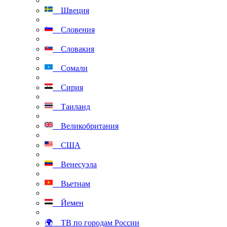
Швеция
Словения
Словакия
Сомали
Сирия
Таиланд
Великобритания
США
Венесуэла
Вьетнам
Йемен
🌍 ТВ по городам России