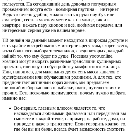
пользуется. На сегодняшний день довольно популярным
проведением досуга есть «всемирная паутина» - интернет.
Ведь это очень удобно, можно взять в руки ноутбук или
смартфон, сесть в уютном месте как на улице, так и в
квартире, нажать пару кнопок и всё, любимая передача или
интересный сериал уже на вашем экране.
ТВ онлайн на данный момент находится в широком доступе и
есть крайне востребованным интернет-ресурсом, скорее всего,
из-за большого выбора телеканалов, среди которых, каждый
найдёт то, что ему будет по душе. Посещая yootv.online,
хозяйки могут выбрать различные трансляции кулинарных
проектов, или шоу по обустройству комфортного жилища.
Или, например, для маленьких деток есть масса каналов с
мультфильмами или обучающими роликами. А для тех, кто
предпочитает активный образ жизни, мы предлагаем
широкий выбор каналов о рыбалке, охоте, путешествиях и
прочих. Есть несколько преимуществ, почему нужно выбрать
именно нас:
Во-первых, главным плюсом является то, что
наслаждаться любимыми фильмами или передачами вы
сможете в каждой точке, например, на работе, дома, на
природе и даже в транспорте. Если говорить кратко, то,
где бы вы ни были, всегда будет возможность смотреть