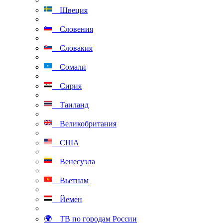
Швеция
Словения
Словакия
Сомали
Сирия
Таиланд
Великобритания
США
Венесуэла
Вьетнам
Йемен
🌍 ТВ по городам России