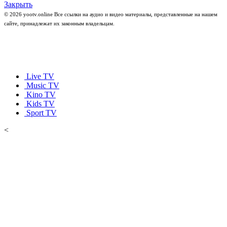
Закрыть
© 2026 yootv.online Все ссылки на аудио и видео материалы, представленные на нашем
сайте, принадлежат их законным владельцам.
Live TV
Music TV
Kino TV
Kids TV
Sport TV
<