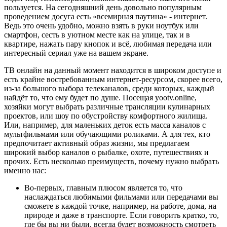
пользуется. На сегодняшний день довольно популярным
проведением досуга есть «всемирная паутина» - интернет.
Ведь это очень удобно, можно взять в руки ноутбук или
смартфон, сесть в уютном месте как на улице, так и в
квартире, нажать пару кнопок и всё, любимая передача или
интересный сериал уже на вашем экране.
ТВ онлайн на данный момент находится в широком доступе и
есть крайне востребованным интернет-ресурсом, скорее всего,
из-за большого выбора телеканалов, среди которых, каждый
найдёт то, что ему будет по душе. Посещая yootv.online,
хозяйки могут выбрать различные трансляции кулинарных
проектов, или шоу по обустройству комфортного жилища.
Или, например, для маленьких деток есть масса каналов с
мультфильмами или обучающими роликами. А для тех, кто
предпочитает активный образ жизни, мы предлагаем
широкий выбор каналов о рыбалке, охоте, путешествиях и
прочих. Есть несколько преимуществ, почему нужно выбрать
именно нас:
Во-первых, главным плюсом является то, что
наслаждаться любимыми фильмами или передачами вы
сможете в каждой точке, например, на работе, дома, на
природе и даже в транспорте. Если говорить кратко, то,
где бы вы ни были, всегда будет возможность смотреть