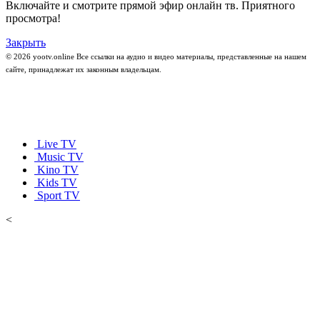
Включайте и смотрите прямой эфир онлайн тв. Приятного
просмотра!
Закрыть
© 2026 yootv.online Все ссылки на аудио и видео материалы, представленные на нашем
сайте, принадлежат их законным владельцам.
Live TV
Music TV
Kino TV
Kids TV
Sport TV
<