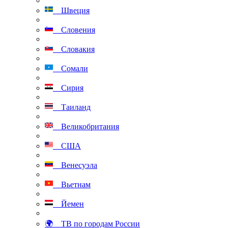
Швеция
Словения
Словакия
Сомали
Сирия
Таиланд
Великобритания
США
Венесуэла
Вьетнам
Йемен
🌍 ТВ по городам России