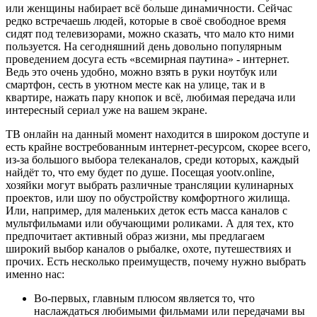
или женщины набирает всё больше динамичности. Сейчас
редко встречаешь людей, которые в своё свободное время
сидят под телевизорами, можно сказать, что мало кто ними
пользуется. На сегодняшний день довольно популярным
проведением досуга есть «всемирная паутина» - интернет.
Ведь это очень удобно, можно взять в руки ноутбук или
смартфон, сесть в уютном месте как на улице, так и в
квартире, нажать пару кнопок и всё, любимая передача или
интересный сериал уже на вашем экране.
ТВ онлайн на данный момент находится в широком доступе и
есть крайне востребованным интернет-ресурсом, скорее всего,
из-за большого выбора телеканалов, среди которых, каждый
найдёт то, что ему будет по душе. Посещая yootv.online,
хозяйки могут выбрать различные трансляции кулинарных
проектов, или шоу по обустройству комфортного жилища.
Или, например, для маленьких деток есть масса каналов с
мультфильмами или обучающими роликами. А для тех, кто
предпочитает активный образ жизни, мы предлагаем
широкий выбор каналов о рыбалке, охоте, путешествиях и
прочих. Есть несколько преимуществ, почему нужно выбрать
именно нас:
Во-первых, главным плюсом является то, что
наслаждаться любимыми фильмами или передачами вы