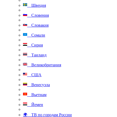
Швеция
Словения
Словакия
Сомали
Сирия
Таиланд
Великобритания
США
Венесуэла
Вьетнам
Йемен
🌍 ТВ по городам России