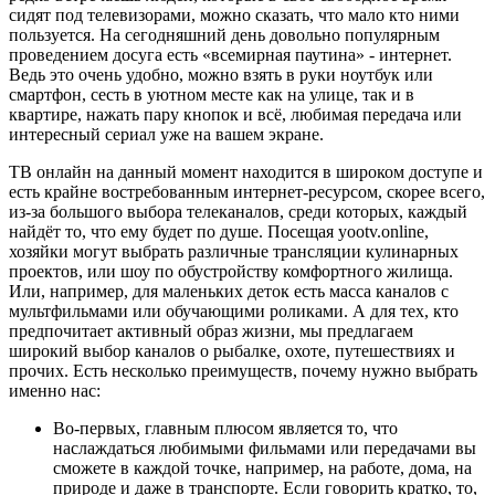
сидят под телевизорами, можно сказать, что мало кто ними
пользуется. На сегодняшний день довольно популярным
проведением досуга есть «всемирная паутина» - интернет.
Ведь это очень удобно, можно взять в руки ноутбук или
смартфон, сесть в уютном месте как на улице, так и в
квартире, нажать пару кнопок и всё, любимая передача или
интересный сериал уже на вашем экране.
ТВ онлайн на данный момент находится в широком доступе и
есть крайне востребованным интернет-ресурсом, скорее всего,
из-за большого выбора телеканалов, среди которых, каждый
найдёт то, что ему будет по душе. Посещая yootv.online,
хозяйки могут выбрать различные трансляции кулинарных
проектов, или шоу по обустройству комфортного жилища.
Или, например, для маленьких деток есть масса каналов с
мультфильмами или обучающими роликами. А для тех, кто
предпочитает активный образ жизни, мы предлагаем
широкий выбор каналов о рыбалке, охоте, путешествиях и
прочих. Есть несколько преимуществ, почему нужно выбрать
именно нас:
Во-первых, главным плюсом является то, что
наслаждаться любимыми фильмами или передачами вы
сможете в каждой точке, например, на работе, дома, на
природе и даже в транспорте. Если говорить кратко, то,