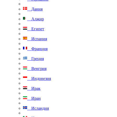
Дания
Алжир
Египет
Испания
Франция
Греция
Венгрия
Индонезия
Ирак
Иран
Исландия