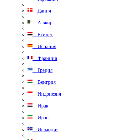
Дания
Алжир
Египет
Испания
Франция
Греция
Венгрия
Индонезия
Ирак
Иран
Исландия