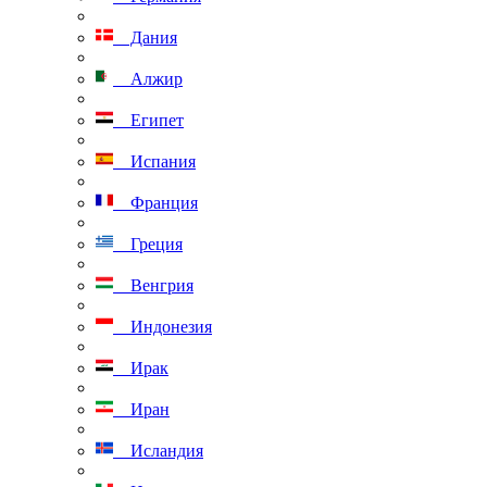
Дания
Алжир
Египет
Испания
Франция
Греция
Венгрия
Индонезия
Ирак
Иран
Исландия