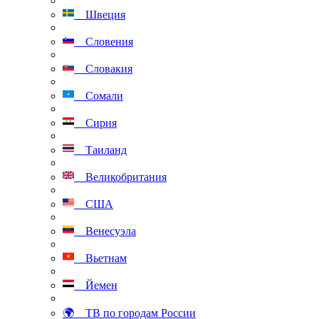
Швеция
Словения
Словакия
Сомали
Сирия
Таиланд
Великобритания
США
Венесуэла
Вьетнам
Йемен
🌍 ТВ по городам России