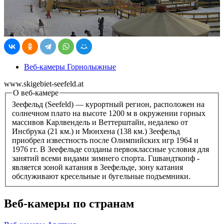
Веб-камеры Горнолыжные
www.skigebiet-seefeld.at
О веб-камере
Зеефельд (Seefeld) — курортный регион, расположен на
солнечном плато на высоте 1200 м в окружении горных
массивов Карлвендель и Веттерштайн, недалеко от
Инсбрука (21 км.) и Мюнхена (138 км.) Зеефельд
приобрел известность после Олимпийских игр 1964 и
1976 гг. В Зеефельде созданы первоклассные условия для
занятий всеми видами зимнего спорта. Гшвандткопф -
является зоной катания в Зеефельде, зону катания
обслуживают кресельные и бугельные подъемники.
Веб-камеры по странам