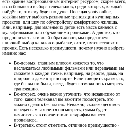
есть крайне востребованным интернет-ресурсом, скорее всего,
из-за большого выбора телеканалов, среди которых, каждый
найдёт то, что ему будет по душе. Посещая yootv.online,
хозяйки могут выбрать различные трансляции кулинарных
проектов, или шоу по обустройству комфортного жилища.
Или, например, для маленьких деток есть масса каналов с
мультфильмами или обучающими роликами. А для тех, кто
предпочитает активный образ жизни, мы предлагаем
широкий выбор каналов о рыбалке, охоте, путешествиях и
прочих. Есть несколько преимуществ, почему нужно выбрать
именно нас:
Во-первых, главным плюсом является то, что
наслаждаться любимыми фильмами или передачами вы
сможете в каждой точке, например, на работе, дома, на
природе и даже в транспорте. Если говорить кратко, то,
где бы вы ни были, всегда будет возможность смотреть
трансляцию.
Во-вторых, очень важно уточнить, что независимо от
того, какой телеканал вы захотите посмотреть, это
можно сделать бесплатно. Неважно, сколько десятков
передач вам захочется посмотреть, сумма будет
начисляться в соответствии к тарифам вашего
провайдера.
В-третьих, стоит отметить, отличное преимущество -